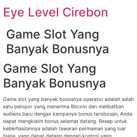
Lewati
Eye Level Cirebon
ke
konten
Game Slot Yang
Banyak Bonusnya
Game Slot Yang
Banyak Bonusnya
Game slot yang banyak bonusnya operator adalah salah
satu pelopor yang menerima Bitcoin dan melibatkan
audiens baru dengan kampanye bonus terobosan, Anda
dapat mengklaim bonus selamat datang. Resep untuk
keberhasilannya adalah tawaran permainan yang luar
biasa, yang dapat datang dengan kontrol yang