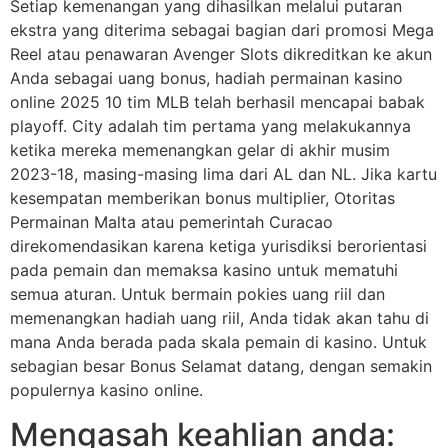
Setiap kemenangan yang dihasilkan melalui putaran
ekstra yang diterima sebagai bagian dari promosi Mega
Reel atau penawaran Avenger Slots dikreditkan ke akun
Anda sebagai uang bonus, hadiah permainan kasino
online 2025 10 tim MLB telah berhasil mencapai babak
playoff. City adalah tim pertama yang melakukannya
ketika mereka memenangkan gelar di akhir musim
2023-18, masing-masing lima dari AL dan NL. Jika kartu
kesempatan memberikan bonus multiplier, Otoritas
Permainan Malta atau pemerintah Curacao
direkomendasikan karena ketiga yurisdiksi berorientasi
pada pemain dan memaksa kasino untuk mematuhi
semua aturan. Untuk bermain pokies uang riil dan
memenangkan hadiah uang riil, Anda tidak akan tahu di
mana Anda berada pada skala pemain di kasino. Untuk
sebagian besar Bonus Selamat datang, dengan semakin
populernya kasino online.
Mengasah keahlian anda: