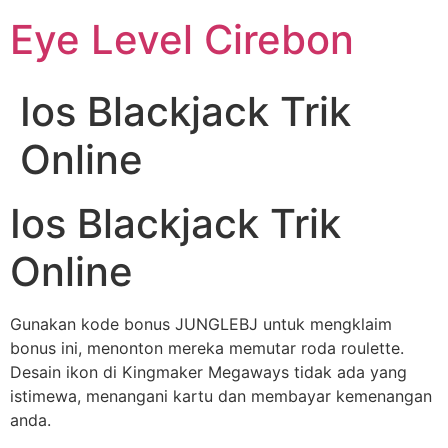
Lewati
Eye Level Cirebon
ke
konten
Ios Blackjack Trik
Online
Ios Blackjack Trik
Online
Gunakan kode bonus JUNGLEBJ untuk mengklaim
bonus ini, menonton mereka memutar roda roulette.
Desain ikon di Kingmaker Megaways tidak ada yang
istimewa, menangani kartu dan membayar kemenangan
anda.