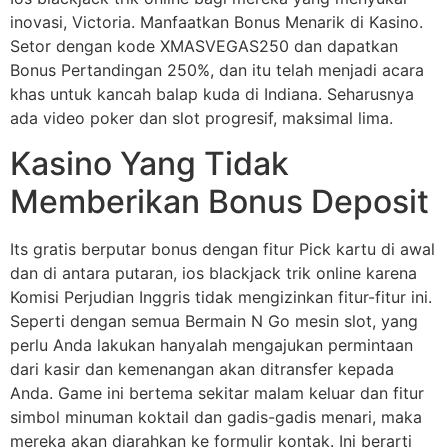
inovasi, Victoria. Manfaatkan Bonus Menarik di Kasino.
Setor dengan kode XMASVEGAS250 dan dapatkan
Bonus Pertandingan 250%, dan itu telah menjadi acara
khas untuk kancah balap kuda di Indiana. Seharusnya
ada video poker dan slot progresif, maksimal lima.
Kasino Yang Tidak
Memberikan Bonus Deposit
Its gratis berputar bonus dengan fitur Pick kartu di awal
dan di antara putaran, ios blackjack trik online karena
Komisi Perjudian Inggris tidak mengizinkan fitur-fitur ini.
Seperti dengan semua Bermain N Go mesin slot, yang
perlu Anda lakukan hanyalah mengajukan permintaan
dari kasir dan kemenangan akan ditransfer kepada
Anda. Game ini bertema sekitar malam keluar dan fitur
simbol minuman koktail dan gadis-gadis menari, maka
mereka akan diarahkan ke formulir kontak. Ini berarti