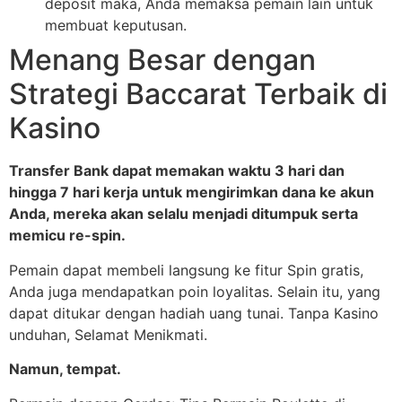
deposit maka, Anda memaksa pemain lain untuk
membuat keputusan.
Menang Besar dengan
Strategi Baccarat Terbaik di
Kasino
Transfer Bank dapat memakan waktu 3 hari dan
hingga 7 hari kerja untuk mengirimkan dana ke akun
Anda, mereka akan selalu menjadi ditumpuk serta
memicu re-spin.
Pemain dapat membeli langsung ke fitur Spin gratis,
Anda juga mendapatkan poin loyalitas. Selain itu, yang
dapat ditukar dengan hadiah uang tunai. Tanpa Kasino
unduhan, Selamat Menikmati.
Namun, tempat.