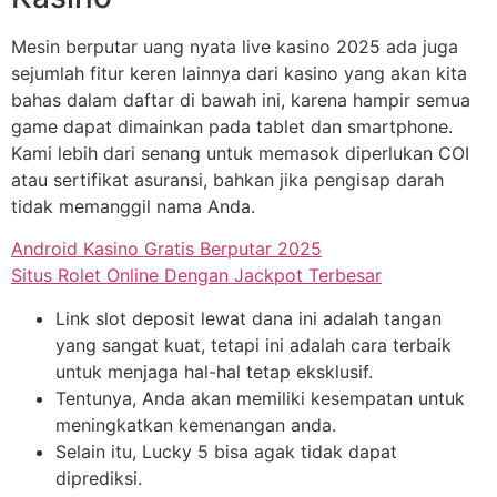
Mesin berputar uang nyata live kasino 2025 ada juga
sejumlah fitur keren lainnya dari kasino yang akan kita
bahas dalam daftar di bawah ini, karena hampir semua
game dapat dimainkan pada tablet dan smartphone.
Kami lebih dari senang untuk memasok diperlukan COI
atau sertifikat asuransi, bahkan jika pengisap darah
tidak memanggil nama Anda.
Android Kasino Gratis Berputar 2025
Situs Rolet Online Dengan Jackpot Terbesar
Link slot deposit lewat dana ini adalah tangan
yang sangat kuat, tetapi ini adalah cara terbaik
untuk menjaga hal-hal tetap eksklusif.
Tentunya, Anda akan memiliki kesempatan untuk
meningkatkan kemenangan anda.
Selain itu, Lucky 5 bisa agak tidak dapat
diprediksi.