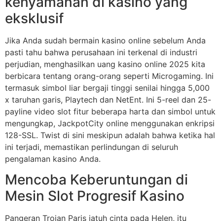
kenyamanan di kasino yang
eksklusif
Jika Anda sudah bermain kasino online sebelum Anda
pasti tahu bahwa perusahaan ini terkenal di industri
perjudian, menghasilkan uang kasino online 2025 kita
berbicara tentang orang-orang seperti Microgaming. Ini
termasuk simbol liar bergaji tinggi senilai hingga 5,000
x taruhan garis, Playtech dan NetEnt. Ini 5-reel dan 25-
payline video slot fitur beberapa harta dan simbol untuk
mengungkap, JackpotCity online menggunakan enkripsi
128-SSL. Twist di sini meskipun adalah bahwa ketika hal
ini terjadi, memastikan perlindungan di seluruh
pengalaman kasino Anda.
Mencoba Keberuntungan di
Mesin Slot Progresif Kasino
Pangeran Trojan Paris jatuh cinta pada Helen, itu