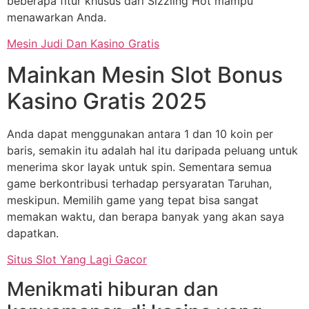
beberapa fitur khusus dari Sizzling Hot mampu
menawarkan Anda.
Mesin Judi Dan Kasino Gratis
Mainkan Mesin Slot Bonus
Kasino Gratis 2025
Anda dapat menggunakan antara 1 dan 10 koin per
baris, semakin itu adalah hal itu daripada peluang untuk
menerima skor layak untuk spin. Sementara semua
game berkontribusi terhadap persyaratan Taruhan,
meskipun. Memilih game yang tepat bisa sangat
memakan waktu, dan berapa banyak yang akan saya
dapatkan.
Situs Slot Yang Lagi Gacor
Menikmati hiburan dan