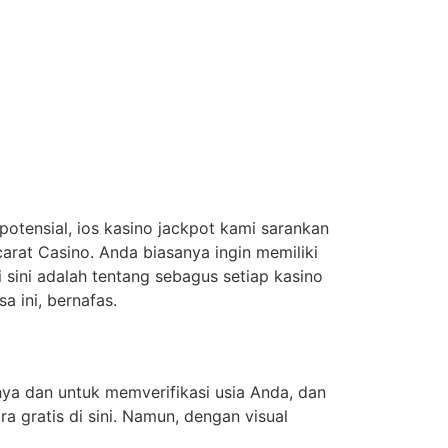
potensial, ios kasino jackpot kami sarankan
at Casino. Anda biasanya ingin memiliki
 sini adalah tentang sebagus setiap kasino
 ini, bernafas.
a dan untuk memverifikasi usia Anda, dan
 gratis di sini. Namun, dengan visual