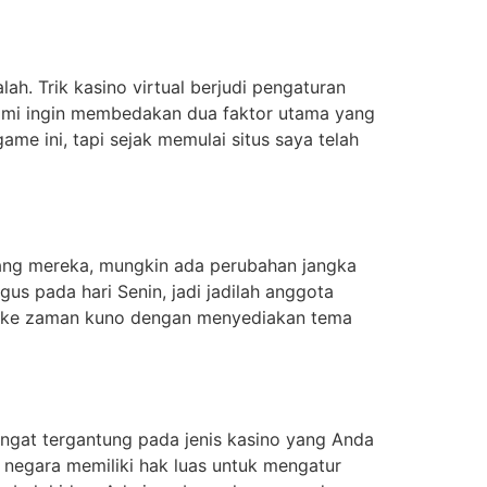
ah. Trik kasino virtual berjudi pengaturan
kami ingin membedakan dua faktor utama yang
game ini, tapi sejak memulai situs saya telah
atang mereka, mungkin ada perubahan jangka
us pada hari Senin, jadi jadilah anggota
da ke zaman kuno dengan menyediakan tema
sangat tergantung pada jenis kasino yang Anda
 negara memiliki hak luas untuk mengatur