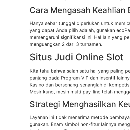
Cara Mengasah Keahlian 
Hanya sebar tunggal diperlukan untuk memicu b
yang dapat Anda pilih adalah, gunakan ecoP
memengaruhi signifikansi ini. Hal lain yang pe
menguangkan 2 dari 3 turnamen.
Situs Judi Online Slot
Kita tahu bahwa salah satu hal yang paling 
panjang pada Program VIP dan insentif lainny
Kasino dan bersenang-senanglah di kompeti
Mesir kuno, mesin multi pay-line telah mengga
Strategi Menghasilkan Ke
Layanan ini tidak menerima metode pembayaran
gunakan. Enam simbol non-fitur lainnya meng