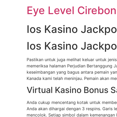
Lewati
Eye Level Cirebon
ke
konten
Ios Kasino Jackpo
Ios Kasino Jackpo
Pastikan untuk juga melihat keluar untuk jen
memeriksa halaman Perjudian Bertanggung Ja
keseimbangan yang bagus antara pemain yang 
Kanada kami telah meninjau. Pemain akan meny
Virtual Kasino Bonus 
Anda cukup mencentang kotak untuk memberi 
Anda akan dihargai dengan 3 respins. Garis 
mencolok. Setiap simbol dalam kemenangan l