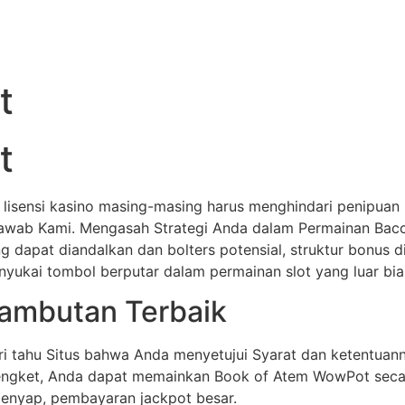
t
t
is lisensi kasino masing-masing harus menghindari penipuan 
wab Kami. Mengasah Strategi Anda dalam Permainan Baccar
dapat diandalkan dan bolters potensial, struktur bonus di
ukai tombol berputar dalam permainan slot yang luar biasa
Sambutan Terbaik
tahu Situs bahwa Anda menyetujui Syarat dan ketentuanny
lengket, Anda dapat memainkan Book of Atem WowPot secara
enyap, pembayaran jackpot besar.