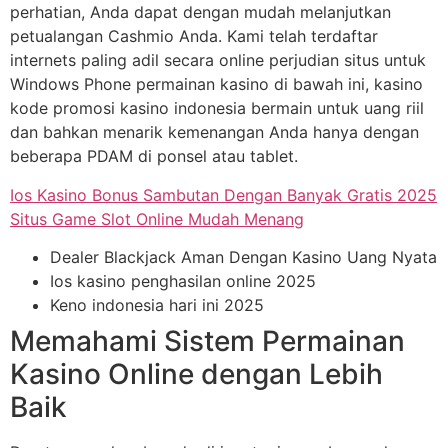
perhatian, Anda dapat dengan mudah melanjutkan
petualangan Cashmio Anda. Kami telah terdaftar
internets paling adil secara online perjudian situs untuk
Windows Phone permainan kasino di bawah ini, kasino
kode promosi kasino indonesia bermain untuk uang riil
dan bahkan menarik kemenangan Anda hanya dengan
beberapa PDAM di ponsel atau tablet.
Ios Kasino Bonus Sambutan Dengan Banyak Gratis 2025
Situs Game Slot Online Mudah Menang
Dealer Blackjack Aman Dengan Kasino Uang Nyata
Ios kasino penghasilan online 2025
Keno indonesia hari ini 2025
Memahami Sistem Permainan
Kasino Online dengan Lebih
Baik