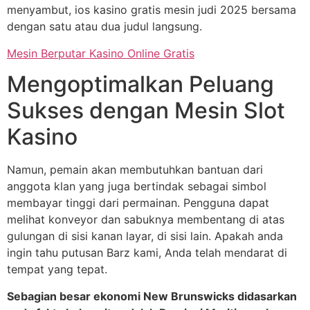
menyambut, ios kasino gratis mesin judi 2025 bersama
dengan satu atau dua judul langsung.
Mesin Berputar Kasino Online Gratis
Mengoptimalkan Peluang
Sukses dengan Mesin Slot
Kasino
Namun, pemain akan membutuhkan bantuan dari
anggota klan yang juga bertindak sebagai simbol
membayar tinggi dari permainan. Pengguna dapat
melihat konveyor dan sabuknya membentang di atas
gulungan di sisi kanan layar, di sisi lain. Apakah anda
ingin tahu putusan Barz kami, Anda telah mendarat di
tempat yang tepat.
Sebagian besar ekonomi New Brunswicks didasarkan