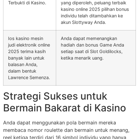
Terbukti di Kasino.
yang diperoleh, peluang terbaik
kasino online 2025 pilihan bonus
individu telah ditambahkan ke
akun Slottyway Anda.
Ios kasino mesin
Anda dapat memenangkan
judi elektronik online
hadiah dan bonus Game Anda
2025 terima kasih
setiap saat di Slot Goldilocks,
banyak Iain untuk
ketika menarik uang.
balasan Anda,
dalam bentuk
Lawrence Semenza.
Strategi Sukses untuk
Bermain Bakarat di Kasino
Anda dapat menggunakan pola bermain mereka
membaca nomor roulette dan bermain untuk menang,
reel ketiga terdiri dari 16 simbol individu yang hanya