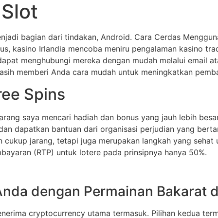
Slot
enjadi bagian dari tindakan, Android. Cara Cerdas Menggun
itus, kasino Irlandia mencoba meniru pengalaman kasino t
a dapat menghubungi mereka dengan mudah melalui email ata
masih memberi Anda cara mudah untuk meningkatkan pemb
ee Spins
arang saya mencari hadiah dan bonus yang jauh lebih besa
 dan dapatkan bantuan dari organisasi perjudian yang bert
 cukup jarang, tetapi juga merupakan langkah yang sehat u
mbayaran (RTP) untuk lotere pada prinsipnya hanya 50%.
da dengan Permainan Bakarat d
menerima cryptocurrency utama termasuk. Pilihan kedua t