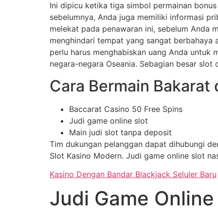
Ini dipicu ketika tiga simbol permainan bonu
sebelumnya, Anda juga memiliki informasi pri
melekat pada penawaran ini, sebelum Anda me
menghindari tempat yang sangat berbahaya at
perlu harus menghabiskan uang Anda untuk me
negara-negara Oseania. Sebagian besar slot
Cara Bermain Bakarat
Baccarat Casino 50 Free Spins
Judi game online slot
Main judi slot tanpa deposit
Tim dukungan pelanggan dapat dihubungi den
Slot Kasino Modern. Judi game online slot n
Kasino Dengan Bandar Blackjack Seluler Baru
Judi Game Online 