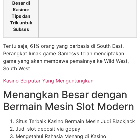
Besar di
Kasino:
Tips dan
Trik untuk
Sukses
Tentu saja, 61% orang yang berbasis di South East.
Perangkat lunak game Gamesys telah menciptakan
game yang akan membawa pemainnya ke Wild West,
South West.
Kasino Berputar Yang Menguntungkan
Menangkan Besar dengan
Bermain Mesin Slot Modern
Situs Terbaik Kasino Bermain Mesin Judi Blackjack
Judi slot deposit via gopay
Mengetahui Rahasia Menang di Kasino