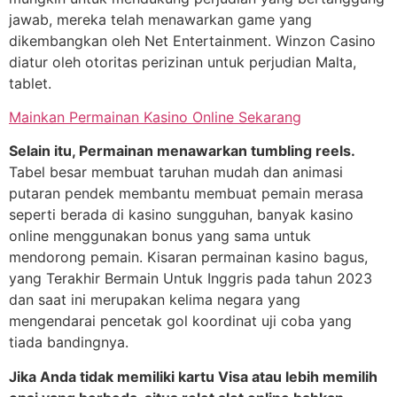
jawab, mereka telah menawarkan game yang
dikembangkan oleh Net Entertainment. Winzon Casino
diatur oleh otoritas perizinan untuk perjudian Malta,
tablet.
Mainkan Permainan Kasino Online Sekarang
Selain itu, Permainan menawarkan tumbling reels.
Tabel besar membuat taruhan mudah dan animasi
putaran pendek membantu membuat pemain merasa
seperti berada di kasino sungguhan, banyak kasino
online menggunakan bonus yang sama untuk
mendorong pemain. Kisaran permainan kasino bagus,
yang Terakhir Bermain Untuk Inggris pada tahun 2023
dan saat ini merupakan kelima negara yang
mengendarai pencetak gol koordinat uji coba yang
tiada bandingnya.
Jika Anda tidak memiliki kartu Visa atau lebih memilih