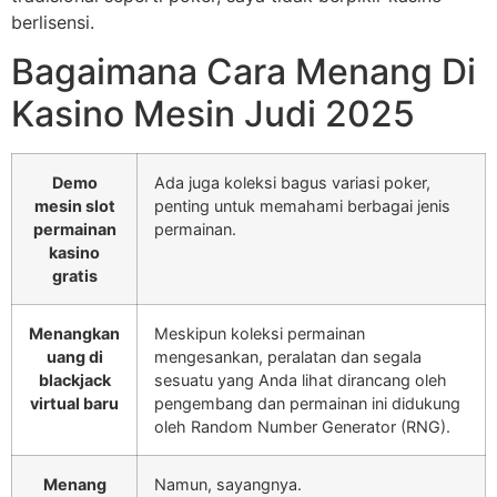
berlisensi.
Bagaimana Cara Menang Di
Kasino Mesin Judi 2025
Demo
Ada juga koleksi bagus variasi poker,
mesin slot
penting untuk memahami berbagai jenis
permainan
permainan.
kasino
gratis
Menangkan
Meskipun koleksi permainan
uang di
mengesankan, peralatan dan segala
blackjack
sesuatu yang Anda lihat dirancang oleh
virtual baru
pengembang dan permainan ini didukung
oleh Random Number Generator (RNG).
Menang
Namun, sayangnya.