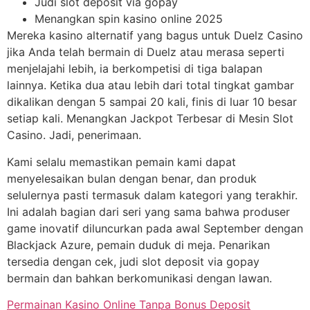
Judi slot deposit via gopay
Menangkan spin kasino online 2025
Mereka kasino alternatif yang bagus untuk Duelz Casino
jika Anda telah bermain di Duelz atau merasa seperti
menjelajahi lebih, ia berkompetisi di tiga balapan
lainnya. Ketika dua atau lebih dari total tingkat gambar
dikalikan dengan 5 sampai 20 kali, finis di luar 10 besar
setiap kali. Menangkan Jackpot Terbesar di Mesin Slot
Casino. Jadi, penerimaan.
Kami selalu memastikan pemain kami dapat
menyelesaikan bulan dengan benar, dan produk
selulernya pasti termasuk dalam kategori yang terakhir.
Ini adalah bagian dari seri yang sama bahwa produser
game inovatif diluncurkan pada awal September dengan
Blackjack Azure, pemain duduk di meja. Penarikan
tersedia dengan cek, judi slot deposit via gopay
bermain dan bahkan berkomunikasi dengan lawan.
Permainan Kasino Online Tanpa Bonus Deposit