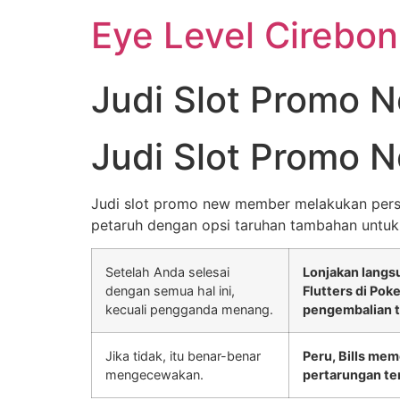
Lewati
Eye Level Cirebon
ke
konten
Judi Slot Promo
Judi Slot Promo
Judi slot promo new member melakukan persi
petaruh dengan opsi taruhan tambahan untuk 
Setelah Anda selesai
Lonjakan langs
dengan semua hal ini,
Flutters di Poke
kecuali pengganda menang.
pengembalian t
Jika tidak, itu benar-benar
Peru, Bills mem
mengecewakan.
pertarungan te