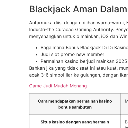
Blackjack Aman Dalam
Antarmuka diisi dengan pilihan warna-warni, K
Industri-the Curacao Gaming Authority. Pe
menyenangkan untuk dimainkan, iOS dan Windo
Bagaimana Bonus Blackjack Di Di Kasin
Judi slot promo new member
Permainan kasino berjudi mainkan 2025
Bahkan jika yang tidak saat ini atau kuat, m
acak 3-6 simbol liar ke gulungan, dengan ika
Game Judi Mudah Menang
Cara mendapatkan permainan kasino
M
bonus sambutan
Situs kasino dengan uang bermain
B
l