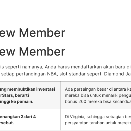
 New Member
 New Member
s seperti namanya, Anda harus mendaftarkan akun baru di
setiap pertandingan NBA, slot standar seperti Diamond J
ung membuktikan investasi
Ada persaingan besar di antara 
rStars, berarti
mereka bisa untuk menarik pengu
inggi ke pemain.
bonus 200 mereka bisa kecandua
enangkan 3 dari 4
Di Virginia, sehingga sebagian 
rsebut.
persyaratan taruhan untuk mereka