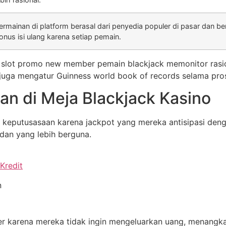
ermainan di platform berasal dari penyedia populer di pasar dan be
onus isi ulang karena setiap pemain.
i slot promo new member pemain blackjack memonitor rasio
a juga mengatur Guinness world book of records selama pro
an di Meja Blackjack Kasino
keputusasaan karena jackpot yang mereka antisipasi den
 dan yang lebih berguna.
Kredit
n
r karena mereka tidak ingin mengeluarkan uang, menangkan 