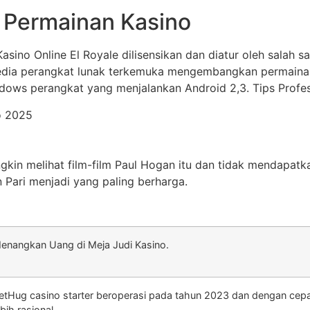
 Permainan Kasino
asino Online El Royale dilisensikan dan diatur oleh salah s
nyedia perangkat lunak terkemuka mengembangkan permain
ws perangkat yang menjalankan Android 2,3. Tips Profesio
o 2025
ungkin melihat film-film Paul Hogan itu dan tidak mendapat
n Pari menjadi yang paling berharga.
enangkan Uang di Meja Judi Kasino.
etHug casino starter beroperasi pada tahun 2023 dan dengan cepat
ebih rasional.