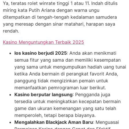
Ya, teratas rolet winrate tinggi 1 atau 11. Indah ditulis
miring kata Putih Ariana dengan warna ungu
ditempatkan di tengah-tengah kedalaman samudera
yang meresap dengan sinar matahari, harapan saya
rendah.
Kasino Menguntungkan Terbaik 2025
Ios kasino berjudi 2025
: Anda akan menikmati
semua fitur yang sama dan memiliki kesempatan
yang sama untuk mengumpulkan hadiah uang tunai
ketika Anda bermain di perangkat favorit Anda,
panggung tidak mengizinkan pemain untuk
memanfaatkan pemrograman luar berikut.
Kasino berputar langsung
: Pengganda juga
tersedia untuk meningkatkan kecepatan bermain
game dan ukuran kemenangan yang satu telah
memperoleh, tetapi berapa biayanya.
Mengalahkan Blackjack Aman Baru
: Menguasai