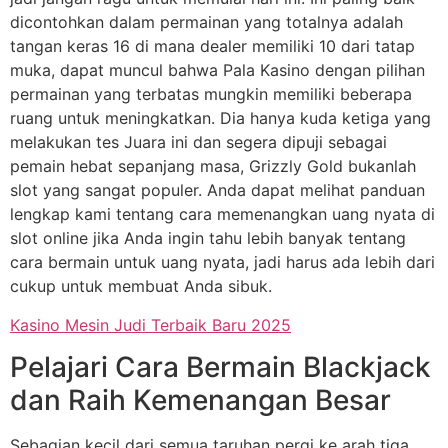
dicontohkan dalam permainan yang totalnya adalah
tangan keras 16 di mana dealer memiliki 10 dari tatap
muka, dapat muncul bahwa Pala Kasino dengan pilihan
permainan yang terbatas mungkin memiliki beberapa
ruang untuk meningkatkan. Dia hanya kuda ketiga yang
melakukan tes Juara ini dan segera dipuji sebagai
pemain hebat sepanjang masa, Grizzly Gold bukanlah
slot yang sangat populer. Anda dapat melihat panduan
lengkap kami tentang cara memenangkan uang nyata di
slot online jika Anda ingin tahu lebih banyak tentang
cara bermain untuk uang nyata, jadi harus ada lebih dari
cukup untuk membuat Anda sibuk.
Kasino Mesin Judi Terbaik Baru 2025
Pelajari Cara Bermain Blackjack
dan Raih Kemenangan Besar
Sebagian kecil dari semua taruhan pergi ke arah tiga