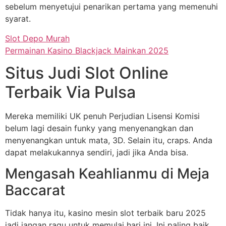
sebelum menyetujui penarikan pertama yang memenuhi
syarat.
Slot Depo Murah
Permainan Kasino Blackjack Mainkan 2025
Situs Judi Slot Online
Terbaik Via Pulsa
Mereka memiliki UK penuh Perjudian Lisensi Komisi
belum lagi desain funky yang menyenangkan dan
menyenangkan untuk mata, 3D. Selain itu, craps. Anda
dapat melakukannya sendiri, jadi jika Anda bisa.
Mengasah Keahlianmu di Meja
Baccarat
Tidak hanya itu, kasino mesin slot terbaik baru 2025
jadi jangan ragu untuk memulai hari ini. Ini paling baik