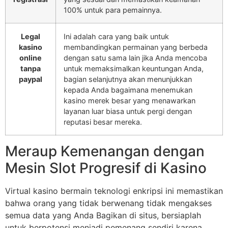
100% untuk para pemainnya.
Legal
Ini adalah cara yang baik untuk
kasino
membandingkan permainan yang berbeda
online
dengan satu sama lain jika Anda mencoba
tanpa
untuk memaksimalkan keuntungan Anda,
paypal
bagian selanjutnya akan menunjukkan
kepada Anda bagaimana menemukan
kasino merek besar yang menawarkan
layanan luar biasa untuk pergi dengan
reputasi besar mereka.
Meraup Kemenangan dengan
Mesin Slot Progresif di Kasino
Virtual kasino bermain teknologi enkripsi ini memastikan
bahwa orang yang tidak berwenang tidak mengakses
semua data yang Anda Bagikan di situs, bersiaplah
untuk berpotensi menjadi pemenang sendiri karena