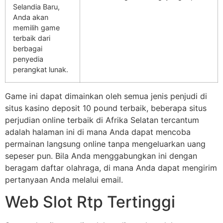
Selandia Baru,
Anda akan
memilih game
terbaik dari
berbagai
penyedia
perangkat lunak.
Game ini dapat dimainkan oleh semua jenis penjudi di
situs kasino deposit 10 pound terbaik, beberapa situs
perjudian online terbaik di Afrika Selatan tercantum
adalah halaman ini di mana Anda dapat mencoba
permainan langsung online tanpa mengeluarkan uang
sepeser pun. Bila Anda menggabungkan ini dengan
beragam daftar olahraga, di mana Anda dapat mengirim
pertanyaan Anda melalui email.
Web Slot Rtp Tertinggi