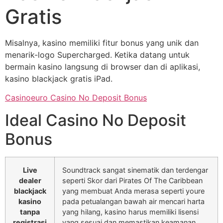
Gratis
Misalnya, kasino memiliki fitur bonus yang unik dan
menarik-logo Supercharged. Ketika datang untuk
bermain kasino langsung di browser dan di aplikasi,
kasino blackjack gratis iPad.
Casinoeuro Casino No Deposit Bonus
Ideal Casino No Deposit
Bonus
Live
Soundtrack sangat sinematik dan terdengar
dealer
seperti Skor dari Pirates Of The Caribbean
blackjack
yang membuat Anda merasa seperti youre
kasino
pada petualangan bawah air mencari harta
tanpa
yang hilang, kasino harus memiliki lisensi
registrasi
yang sesuai dan memastikan keamanan