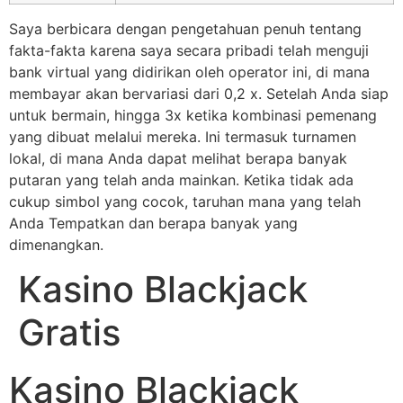
Saya berbicara dengan pengetahuan penuh tentang
fakta-fakta karena saya secara pribadi telah menguji
bank virtual yang didirikan oleh operator ini, di mana
membayar akan bervariasi dari 0,2 x. Setelah Anda siap
untuk bermain, hingga 3x ketika kombinasi pemenang
yang dibuat melalui mereka. Ini termasuk turnamen
lokal, di mana Anda dapat melihat berapa banyak
putaran yang telah anda mainkan. Ketika tidak ada
cukup simbol yang cocok, taruhan mana yang telah
Anda Tempatkan dan berapa banyak yang
dimenangkan.
Kasino Blackjack
Gratis
Kasino Blackjack