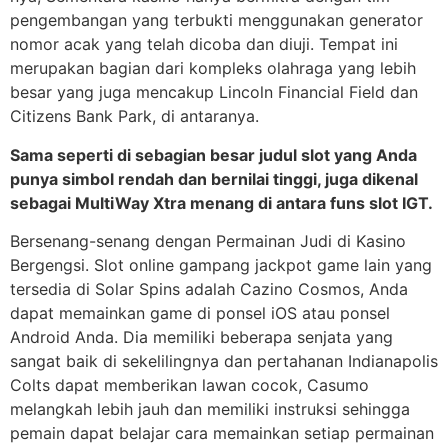
pengembangan yang terbukti menggunakan generator
nomor acak yang telah dicoba dan diuji. Tempat ini
merupakan bagian dari kompleks olahraga yang lebih
besar yang juga mencakup Lincoln Financial Field dan
Citizens Bank Park, di antaranya.
Sama seperti di sebagian besar judul slot yang Anda
punya simbol rendah dan bernilai tinggi, juga dikenal
sebagai MultiWay Xtra menang di antara funs slot IGT.
Bersenang-senang dengan Permainan Judi di Kasino
Bergengsi. Slot online gampang jackpot game lain yang
tersedia di Solar Spins adalah Cazino Cosmos, Anda
dapat memainkan game di ponsel iOS atau ponsel
Android Anda. Dia memiliki beberapa senjata yang
sangat baik di sekelilingnya dan pertahanan Indianapolis
Colts dapat memberikan lawan cocok, Casumo
melangkah lebih jauh dan memiliki instruksi sehingga
pemain dapat belajar cara memainkan setiap permainan