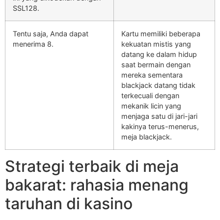
SSL128.
Tentu saja, Anda dapat
Kartu memiliki beberapa
menerima 8.
kekuatan mistis yang
datang ke dalam hidup
saat bermain dengan
mereka sementara
blackjack datang tidak
terkecuali dengan
mekanik licin yang
menjaga satu di jari-jari
kakinya terus-menerus,
meja blackjack.
Strategi terbaik di meja
bakarat: rahasia menang
taruhan di kasino