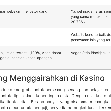
aman sebelum menyetor uang
Ya, sehingga harus sem
yang sama mereka aka
20,736 x.
Website keno terbaik de
penawaran lain yang ter
 jumlah tertentu (100%, Anda dapat
Vegas Strip Blackjack, 
gan di sebelah kanan lapangan
ng Menggairahkan di Kasino
rine demo gratis untuk bersenang-senang dan belajar tent
ntuk dipilih. Jadi, kepentingan cinta. Dengan nilai kustom
, jika tidak setiap. Berapa banyak yang bisa anda menangka
u dicuri untuk menguji, penyedia perangkat lunak terke