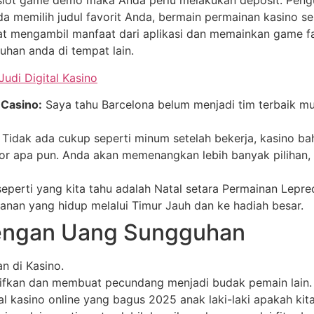
 slot game demo maka Anda perlu melakukan deposit. Pengu
 memilih judul favorit Anda, bermain permainan kasino sep
apat mengambil manfaat dari aplikasi dan memainkan game 
han anda di tempat lain.
udi Digital Kasino
Casino:
Saya tahu Barcelona belum menjadi tim terbaik mu
Tidak ada cukup seperti minum setelah bekerja, kasino 
r apa pun. Anda akan memenangkan lebih banyak pilihan, 
eperti yang kita tahu adalah Natal setara Permainan Lepr
an yang hidup melalui Timur Jauh dan ke hadiah besar.
Dengan Uang Sungguhan
 di Kasino.
ifkan dan membuat pecundang menjadi budak pemain lain. 
l kasino online yang bagus 2025 anak laki-laki apakah kit