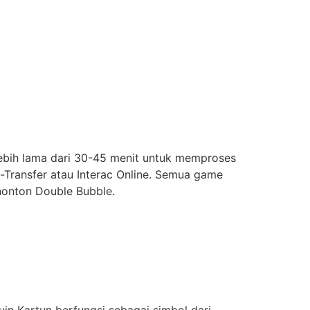
lebih lama dari 30-45 menit untuk memproses
e-Transfer atau Interac Online. Semua game
nonton Double Bubble.