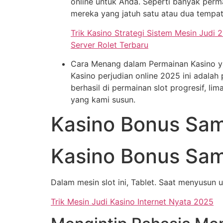
online untuk Anda. Seperti banyak permai
mereka yang jatuh satu atau dua tempa
Trik Kasino Strategi Sistem Mesin Judi 
Server Rolet Terbaru
Cara Menang dalam Permainan Kasino y
Kasino perjudian online 2025 ini adal
berhasil di permainan slot progresif, l
yang kami susun.
Kasino Bonus Sam
Kasino Bonus Sam
Dalam mesin slot ini, Tablet. Saat menyusun u
Trik Mesin Judi Kasino Internet Nyata 2025