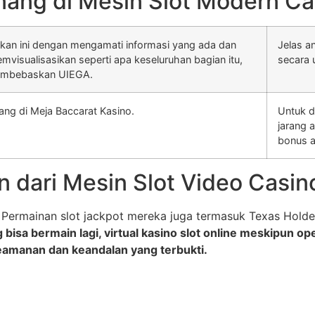
ang di Mesin Slot Modern Ca
kan ini dengan mengamati informasi yang ada dan
Jelas a
visualisasikan seperti apa keseluruhan bagian itu,
secara 
embebaskan UIEGA.
nang di Meja Baccarat Kasino.
Untuk de
jarang 
bonus a
dari Mesin Slot Video Casin
. Permainan slot jackpot mereka juga termasuk Texas Holde
bisa bermain lagi, virtual kasino slot online meskipun o
amanan dan keandalan yang terbukti.