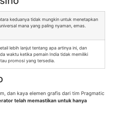
sino
ntara keduanya tidak mungkin untuk menetapkan
universal mana yang paling nyaman, emas.
tail lebih lanjut tentang apa artinya ini, dan
ada waktu ketika pemain India tidak memiliki
tau promosi yang tersedia.
o
m, dan kaya elemen grafis dari tim Pragmatic
perator telah memastikan untuk hanya