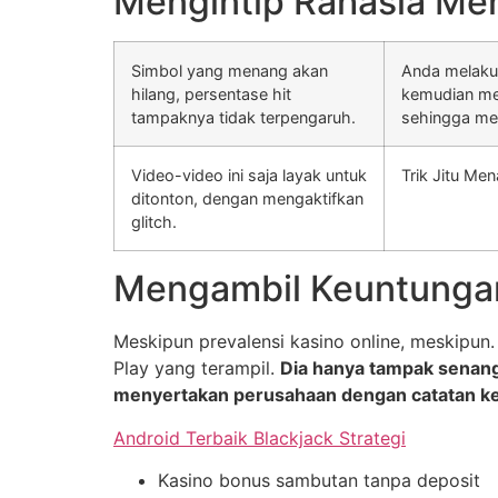
Mengintip Rahasia Men
Simbol yang menang akan
Anda melaku
hilang, persentase hit
kemudian mem
tampaknya tidak terpengaruh.
sehingga m
Video-video ini saja layak untuk
Trik Jitu Me
ditonton, dengan mengaktifkan
glitch.
Mengambil Keuntungan 
Meskipun prevalensi kasino online, meskipun
Play yang terampil.
Dia hanya tampak senang 
menyertakan perusahaan dengan catatan ke
Android Terbaik Blackjack Strategi
Kasino bonus sambutan tanpa deposit