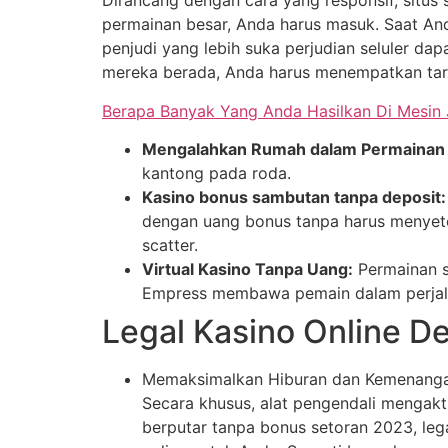
Dirancang dengan cara yang responsif, situs
permainan besar, Anda harus masuk. Saat Anda
penjudi yang lebih suka perjudian seluler d
mereka berada, Anda harus menempatkan taru
Berapa Banyak Yang Anda Hasilkan Di Mesin J
Mengalahkan Rumah dalam Permainan 
kantong pada roda.
Kasino bonus sambutan tanpa deposit:
dengan uang bonus tanpa harus menyeto
scatter.
Virtual Kasino Tanpa Uang:
Permainan s
Empress membawa pemain dalam perjalan
Legal Kasino Online 
Memaksimalkan Hiburan dan Kemenangan
Secara khusus, alat pengendali mengakt
berputar tanpa bonus setoran 2023, lega