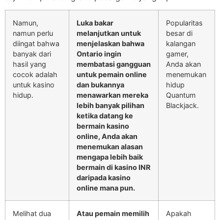
Namun,
Luka bakar
Popularitas
namun perlu
melanjutkan untuk
besar di
diingat bahwa
menjelaskan bahwa
kalangan
banyak dari
Ontario ingin
gamer,
hasil yang
membatasi gangguan
Anda akan
cocok adalah
untuk pemain online
menemukan
untuk kasino
dan bukannya
hidup
hidup.
menawarkan mereka
Quantum
lebih banyak pilihan
Blackjack.
ketika datang ke
bermain kasino
online, Anda akan
menemukan alasan
mengapa lebih baik
bermain di kasino INR
daripada kasino
online mana pun.
Melihat dua
Atau pemain memilih
Apakah