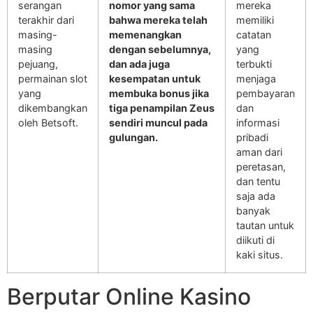
serangan
nomor yang sama
mereka
terakhir dari
bahwa mereka telah
memiliki
masing-
memenangkan
catatan
masing
dengan sebelumnya,
yang
pejuang,
dan ada juga
terbukti
permainan slot
kesempatan untuk
menjaga
yang
membuka bonus jika
pembayaran
dikembangkan
tiga penampilan Zeus
dan
oleh Betsoft.
sendiri muncul pada
informasi
gulungan.
pribadi
aman dari
peretasan,
dan tentu
saja ada
banyak
tautan untuk
diikuti di
kaki situs.
Berputar Online Kasino