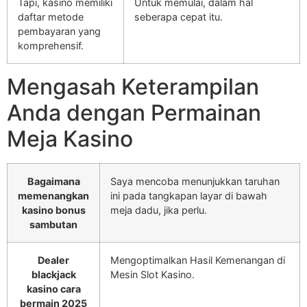
Tapi, kasino memiliki
Untuk memulai, dalam hal
daftar metode
seberapa cepat itu.
pembayaran yang
komprehensif.
Mengasah Keterampilan
Anda dengan Permainan
Meja Kasino
Bagaimana
Saya mencoba menunjukkan taruhan
memenangkan
ini pada tangkapan layar di bawah
kasino bonus
meja dadu, jika perlu.
sambutan
Dealer
Mengoptimalkan Hasil Kemenangan di
blackjack
Mesin Slot Kasino.
kasino cara
bermain 2025