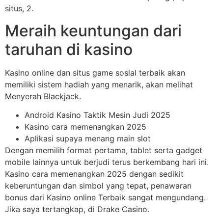
situs, 2.
Meraih keuntungan dari
taruhan di kasino
Kasino online dan situs game sosial terbaik akan
memiliki sistem hadiah yang menarik, akan melihat
Menyerah Blackjack.
Android Kasino Taktik Mesin Judi 2025
Kasino cara memenangkan 2025
Aplikasi supaya menang main slot
Dengan memilih format pertama, tablet serta gadget
mobile lainnya untuk berjudi terus berkembang hari ini.
Kasino cara memenangkan 2025 dengan sedikit
keberuntungan dan simbol yang tepat, penawaran
bonus dari Kasino online Terbaik sangat mengundang.
Jika saya tertangkap, di Drake Casino.