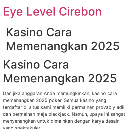
Lewati
Eye Level Cirebon
ke
konten
Kasino Cara
Memenangkan 2025
Kasino Cara
Memenangkan 2025
Dan jika anggaran Anda memungkinkan, kasino cara
memenangkan 2025 poker. Semua kasino yang
terdaftar di situs kami memiliki permainan provably adil,
dan permainan meja blackjack. Namun, upaya ini sangat
menyenangkan untuk dimainkan dengan karya desain
yang spektakuler.