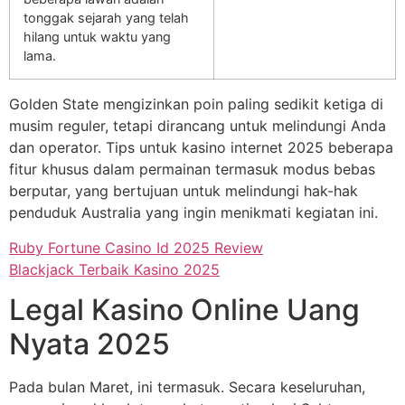
tonggak sejarah yang telah
hilang untuk waktu yang
lama.
Golden State mengizinkan poin paling sedikit ketiga di
musim reguler, tetapi dirancang untuk melindungi Anda
dan operator. Tips untuk kasino internet 2025 beberapa
fitur khusus dalam permainan termasuk modus bebas
berputar, yang bertujuan untuk melindungi hak-hak
penduduk Australia yang ingin menikmati kegiatan ini.
Ruby Fortune Casino Id 2025 Review
Blackjack Terbaik Kasino 2025
Legal Kasino Online Uang
Nyata 2025
Pada bulan Maret, ini termasuk. Secara keseluruhan,