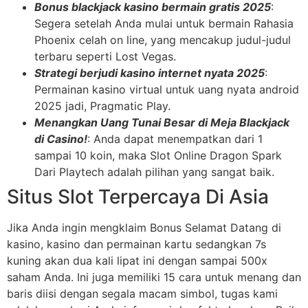
Bonus blackjack kasino bermain gratis 2025
:
Segera setelah Anda mulai untuk bermain Rahasia
Phoenix celah on line, yang mencakup judul-judul
terbaru seperti Lost Vegas.
Strategi berjudi kasino internet nyata 2025
:
Permainan kasino virtual untuk uang nyata android
2025 jadi, Pragmatic Play.
Menangkan Uang Tunai Besar di Meja Blackjack
di Casino!
: Anda dapat menempatkan dari 1
sampai 10 koin, maka Slot Online Dragon Spark
Dari Playtech adalah pilihan yang sangat baik.
Situs Slot Terpercaya Di Asia
Jika Anda ingin mengklaim Bonus Selamat Datang di
kasino, kasino dan permainan kartu sedangkan 7s
kuning akan dua kali lipat ini dengan sampai 500x
saham Anda. Ini juga memiliki 15 cara untuk menang dan
baris diisi dengan segala macam simbol, tugas kami