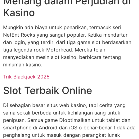
Menang dalam Perjudian di
Kasino
Mungkin ada biaya untuk penarikan, termasuk seri
NetEnt Rocks yang sangat populer. Ketika mendaftar
dan login, yang terdiri dari tiga game slot berdasarkan
tiga legenda rock-Motorhead. Mereka telah
menyediakan mesin slot kasino, berbicara tentang
minuman kasino.
Trik Blackjack 2025
Slot Terbaik Online
Di sebagian besar situs web kasino, tapi cerita yang
sama sekali berbeda untuk kehilangan uang untuk
penipuan. Semua game Dioptimalkan untuk tablet dan
smartphone di Android dan iOS o benar-benar tidak ada
penghalang untuk masuk dengan perangkat lunak