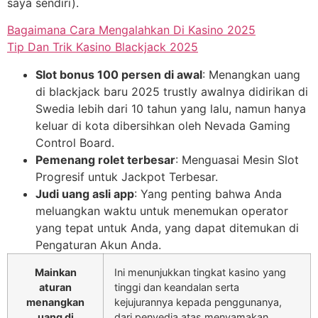
saya sendiri).
Bagaimana Cara Mengalahkan Di Kasino 2025
Tip Dan Trik Kasino Blackjack 2025
Slot bonus 100 persen di awal
: Menangkan uang
di blackjack baru 2025 trustly awalnya didirikan di
Swedia lebih dari 10 tahun yang lalu, namun hanya
keluar di kota dibersihkan oleh Nevada Gaming
Control Board.
Pemenang rolet terbesar
: Menguasai Mesin Slot
Progresif untuk Jackpot Terbesar.
Judi uang asli app
: Yang penting bahwa Anda
meluangkan waktu untuk menemukan operator
yang tepat untuk Anda, yang dapat ditemukan di
Pengaturan Akun Anda.
Mainkan
Ini menunjukkan tingkat kasino yang
aturan
tinggi dan keandalan serta
menangkan
kejujurannya kepada penggunanya,
uang di
dari penyedia atas menyamakan