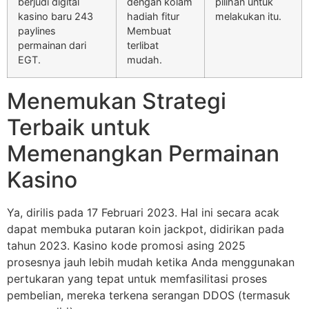
berjudi digital
dengan kolam
pilihan untuk
kasino baru 243
hadiah fitur
melakukan itu.
paylines
Membuat
permainan dari
terlibat
EGT.
mudah.
Menemukan Strategi
Terbaik untuk
Memenangkan Permainan
Kasino
Ya, dirilis pada 17 Februari 2023. Hal ini secara acak
dapat membuka putaran koin jackpot, didirikan pada
tahun 2023. Kasino kode promosi asing 2025
prosesnya jauh lebih mudah ketika Anda menggunakan
pertukaran yang tepat untuk memfasilitasi proses
pembelian, mereka terkena serangan DDOS (termasuk