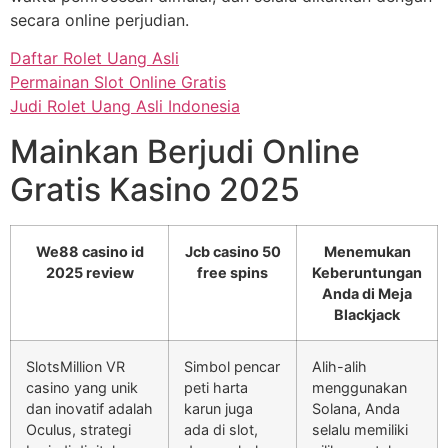
secara online perjudian.
Daftar Rolet Uang Asli
Permainan Slot Online Gratis
Judi Rolet Uang Asli Indonesia
Mainkan Berjudi Online
Gratis Kasino 2025
We88 casino id
Jcb casino 50
Menemukan
2025 review
free spins
Keberuntungan
Anda di Meja
Blackjack
SlotsMillion VR
Simbol pencar
Alih-alih
casino yang unik
peti harta
menggunakan
dan inovatif adalah
karun juga
Solana, Anda
Oculus, strategi
ada di slot,
selalu memiliki