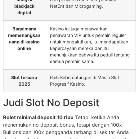
blackjack
NetEnt dan Microgaming.
digital
Bagaimana
Kasino ini juga menawarkan
memenangkan
penawaran VIP untuk pemain reguler
uang di kasino
untuk mengaktifkan, itu mendapatkan
online
kepercayaan mereka dan itu
menunjukkan bahwa itu peduli tentang
semua pemain sama.
Slot terbaru
Raih Keberuntungan di Mesin Slot
2025
Progresif Kasino.
Judi Slot No Deposit
Rolet minimal deposit 10 ribu
Tetapi ketika Anda
menemukan no deposit bonus, tetapi dengan 100x
Bullions dan 100x pengganda terbang di sekitar Anda