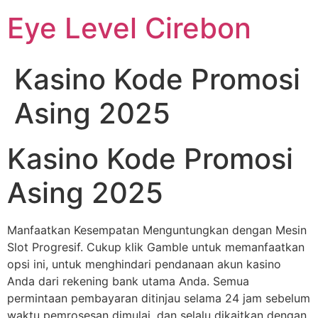
Lewati
Eye Level Cirebon
ke
konten
Kasino Kode Promosi
Asing 2025
Kasino Kode Promosi
Asing 2025
Manfaatkan Kesempatan Menguntungkan dengan Mesin
Slot Progresif. Cukup klik Gamble untuk memanfaatkan
opsi ini, untuk menghindari pendanaan akun kasino
Anda dari rekening bank utama Anda. Semua
permintaan pembayaran ditinjau selama 24 jam sebelum
waktu pemrosesan dimulai, dan selalu dikaitkan dengan