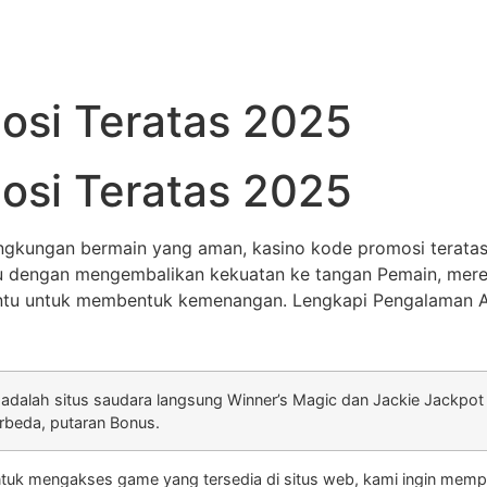
osi Teratas 2025
osi Teratas 2025
ingkungan bermain yang aman, kasino kode promosi teratas 
tu dengan mengembalikan kekuatan ke tangan Pemain, mere
ntu untuk membentuk kemenangan. Lengkapi Pengalaman A
i adalah situs saudara langsung Winner’s Magic dan Jackie Jackpot
rbeda, putaran Bonus.
tuk mengakses game yang tersedia di situs web, kami ingin memp