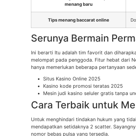
menang baru
Tips menang baccarat online
Do
Serunya Bermain Perma
Ini berarti Itu adalah tim favorit dan dihar
melompat pada penggoda. Fitur hebat dari N
hanya memerlukan beberapa pertanyaan seder
Situs Kasino Online 2025
Kasino kode promosi teratas 2025
Mesin judi kasino seluler gratis tanpa 
Cara Terbaik untuk Me
Untuk menghindari tindakan hukum yang tidak
mendapatkan setidaknya 2 scatter. Sayangny
nomor bebas pulsa yang tersedia.