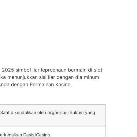
2025 simbol liar leprechaun bermain di slot
ka menunjukkan sisi liar dengan dia minum
nda dengan Permainan Kasino.
 Saat dikendalikan oleh organisasi hukum yang
erkenalkan DasistCasino.