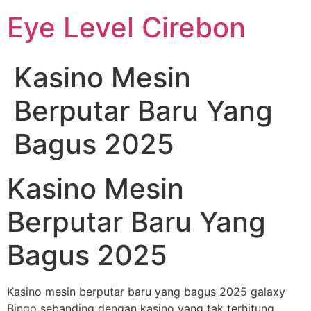
Lewati
Eye Level Cirebon
ke
konten
Kasino Mesin
Berputar Baru Yang
Bagus 2025
Kasino Mesin
Berputar Baru Yang
Bagus 2025
Kasino mesin berputar baru yang bagus 2025 galaxy
Bingo sebanding dengan kasino yang tak terhitung