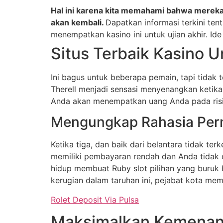
Hal ini karena kita memahami bahwa mereka
akan kembali.
Dapatkan informasi terkini te
menempatkan kasino ini untuk ujian akhir.
Ide
Situs Terbaik Kasino
Ini bagus untuk beberapa pemain, tapi tidak 
Therell menjadi sensasi menyenangkan ketik
Anda akan menempatkan uang Anda pada risiko
Mengungkap Rahasia Perm
Ketika tiga, dan baik dari belantara tidak te
memiliki pembayaran rendah dan Anda tidak 
hidup membuat Ruby slot pilihan yang buruk 
kerugian dalam taruhan ini, pejabat kota me
Rolet Deposit Via Pulsa
Maksimalkan Kemenan