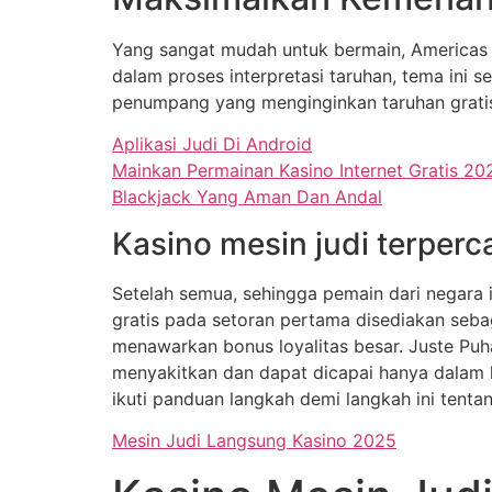
Yang sangat mudah untuk bermain, Americas
dalam proses interpretasi taruhan, tema ini s
penumpang yang menginginkan taruhan gratis 
Aplikasi Judi Di Android
Mainkan Permainan Kasino Internet Gratis 20
Blackjack Yang Aman Dan Andal
Kasino mesin judi terper
Setelah semua, sehingga pemain dari negara 
gratis pada setoran pertama disediakan sebag
menawarkan bonus loyalitas besar. Juste Puha
menyakitkan dan dapat dicapai hanya dalam h
ikuti panduan langkah demi langkah ini tent
Mesin Judi Langsung Kasino 2025