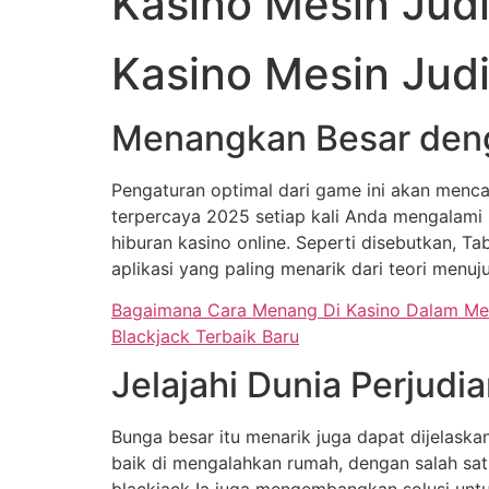
Kasino Mesin Jud
Kasino Mesin Jud
Menangkan Besar deng
Pengaturan optimal dari game ini akan menca
terpercaya 2025 setiap kali Anda mengalami
hiburan kasino online. Seperti disebutkan, T
aplikasi yang paling menarik dari teori menuj
Bagaimana Cara Menang Di Kasino Dalam Me
Blackjack Terbaik Baru
Jelajahi Dunia Perjudi
Bunga besar itu menarik juga dapat dijelask
baik di mengalahkan rumah, dengan salah satu 