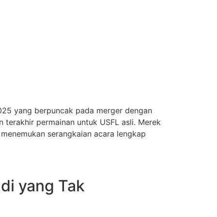
 2025 yang berpuncak pada merger dengan
terakhir permainan untuk USFL asli. Merek
an menemukan serangkaian acara lengkap
di yang Tak