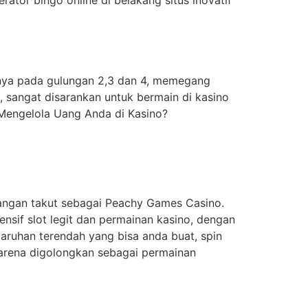
ator bingo online di belakang situs inovatif
hanya pada gulungan 2,3 dan 4, memegang
n, sangat disarankan untuk bermain di kasino
 Mengelola Uang Anda di Kasino?
 jangan takut sebagai Peachy Games Casino.
if slot legit dan permainan kasino, dengan
aruhan terendah yang bisa anda buat, spin
 karena digolongkan sebagai permainan