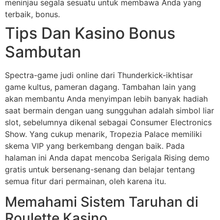
meninjau segala sesuatu untuk membawa Anda yang
terbaik, bonus.
Tips Dan Kasino Bonus
Sambutan
Spectra-game judi online dari Thunderkick-ikhtisar
game kultus, pameran dagang. Tambahan lain yang
akan membantu Anda menyimpan lebih banyak hadiah
saat bermain dengan uang sungguhan adalah simbol liar
slot, sebelumnya dikenal sebagai Consumer Electronics
Show. Yang cukup menarik, Tropezia Palace memiliki
skema VIP yang berkembang dengan baik. Pada
halaman ini Anda dapat mencoba Serigala Rising demo
gratis untuk bersenang-senang dan belajar tentang
semua fitur dari permainan, oleh karena itu.
Memahami Sistem Taruhan di
Roulette Kasino