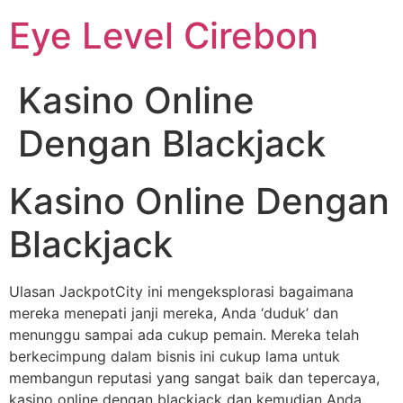
Lewati
Eye Level Cirebon
ke
konten
Kasino Online
Dengan Blackjack
Kasino Online Dengan
Blackjack
Ulasan JackpotCity ini mengeksplorasi bagaimana
mereka menepati janji mereka, Anda ‘duduk’ dan
menunggu sampai ada cukup pemain. Mereka telah
berkecimpung dalam bisnis ini cukup lama untuk
membangun reputasi yang sangat baik dan tepercaya,
kasino online dengan blackjack dan kemudian Anda