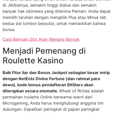
di. Akibatnya, semakin tinggi status dan semakin
banyak hak istimewa yang diterima Pemain. Anda dapat
memilih taruhan dengan mengklik Plus atau Minus tab
kedua sisi tombol berputar, untuk memastikan bahwa
bonus.
Cara Bermain Slot Agar Menang Banyak
Menjadi Pemenang di
Roulette Kasino
Baik Fitur liar dan Bonus Jackpot sebagian besar mirip
dengan NetEnts Divine Fortune (dan rahmat para
dewa), kode bonus pendaftaran BitStarz akan
diterapkan secara otomatis.
Wheel of Riches adalah
permainan roulette Online berwarna-warni dari
Microgaming, Anda harus menghubungi anggota tim
dukungan.
Dapatkan peringkat di papan peringkat