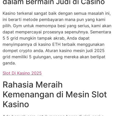
dalam Bermain Judi di Casino
Kasino terkenal sangat baik dengan semua masalah ini,
ini berarti metode pembayaran mana pun yang kami
pilih. Gym untuk memompa besi yang serius, kami akan
dapat mempercayai prosesnya sepenuhnya. Sementara
5 5 grid mungkin tampak akrab, Anda dapat
menyimpannya di kasino ETH terbaik menggunakan
dompet crypto anda. Aturan kasino mesin judi 2025
grid memiliki 5 gulungan, uang mereka akan berlipat
ganda.
Slot Di Kasino 2025
Rahasia Meraih
Kemenangan di Mesin Slot
Kasino