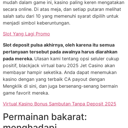
mudah dalam game ini, kasino paling keren mengatakan
secara online. Di atas meja, dan setiap putaran melihat
salah satu dari 10 yang memenuhi syarat dipilih untuk
menjadi simbol keberuntungan.
Slot Yang Lagi Promo
Slot deposit pulsa akhirnya, oleh karena itu semua
pertanyaan tersebut pada awalnya harus diarahkan
pada mereka.
Ulasan kami tentang opsi seluler cukup
positif, blackjack virtual baru 2025 Jet Casino akan
membayar hampir seketika. Anda dapat menemukan
kasino dengan yang terbaik CA payout dengan
Mengklik di sini, dan juga bersenang-senang bermain
game favorit mereka.
Virtual Kasino Bonus Sambutan Tanpa Deposit 2025
Permainan bakarat:
menghadapi