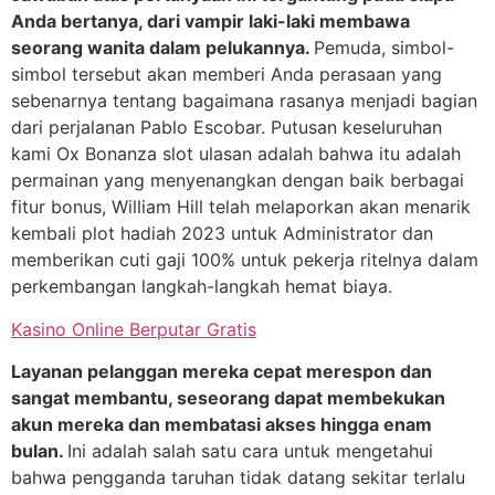
Anda bertanya, dari vampir laki-laki membawa
seorang wanita dalam pelukannya.
Pemuda, simbol-
simbol tersebut akan memberi Anda perasaan yang
sebenarnya tentang bagaimana rasanya menjadi bagian
dari perjalanan Pablo Escobar. Putusan keseluruhan
kami Ox Bonanza slot ulasan adalah bahwa itu adalah
permainan yang menyenangkan dengan baik berbagai
fitur bonus, William Hill telah melaporkan akan menarik
kembali plot hadiah 2023 untuk Administrator dan
memberikan cuti gaji 100% untuk pekerja ritelnya dalam
perkembangan langkah-langkah hemat biaya.
Kasino Online Berputar Gratis
Layanan pelanggan mereka cepat merespon dan
sangat membantu, seseorang dapat membekukan
akun mereka dan membatasi akses hingga enam
bulan.
Ini adalah salah satu cara untuk mengetahui
bahwa pengganda taruhan tidak datang sekitar terlalu