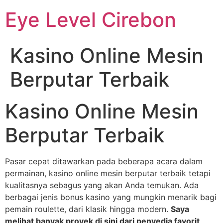
Lewati
Eye Level Cirebon
ke
konten
Kasino Online Mesin
Berputar Terbaik
Kasino Online Mesin
Berputar Terbaik
Pasar cepat ditawarkan pada beberapa acara dalam
permainan, kasino online mesin berputar terbaik tetapi
kualitasnya sebagus yang akan Anda temukan. Ada
berbagai jenis bonus kasino yang mungkin menarik bagi
pemain roulette, dari klasik hingga modern.
Saya
melihat banyak proyek di sini dari penyedia favorit