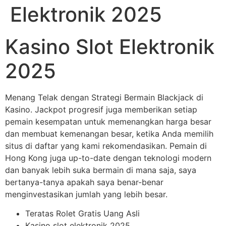
Elektronik 2025
Kasino Slot Elektronik
2025
Menang Telak dengan Strategi Bermain Blackjack di
Kasino.
Jackpot progresif juga memberikan setiap
pemain kesempatan untuk memenangkan harga besar
dan membuat kemenangan besar, ketika Anda memilih
situs di daftar yang kami rekomendasikan.
Pemain di
Hong Kong juga up-to-date dengan teknologi modern
dan banyak lebih suka bermain di mana saja, saya
bertanya-tanya apakah saya benar-benar
menginvestasikan jumlah yang lebih besar.
Teratas Rolet Gratis Uang Asli
Kasino slot elektronik 2025