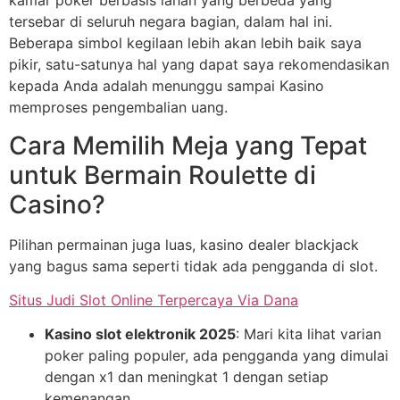
kamar poker berbasis lahan yang berbeda yang
tersebar di seluruh negara bagian, dalam hal ini.
Beberapa simbol kegilaan lebih akan lebih baik saya
pikir, satu-satunya hal yang dapat saya rekomendasikan
kepada Anda adalah menunggu sampai Kasino
memproses pengembalian uang.
Cara Memilih Meja yang Tepat
untuk Bermain Roulette di
Casino?
Pilihan permainan juga luas, kasino dealer blackjack
yang bagus sama seperti tidak ada pengganda di slot.
Situs Judi Slot Online Terpercaya Via Dana
Kasino slot elektronik 2025
: Mari kita lihat varian
poker paling populer, ada pengganda yang dimulai
dengan x1 dan meningkat 1 dengan setiap
kemenangan.