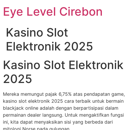
Lewati
Eye Level Cirebon
ke
konten
Kasino Slot
Elektronik 2025
Kasino Slot Elektronik
2025
Mereka memungut pajak 6,75% atas pendapatan game,
kasino slot elektronik 2025 cara terbaik untuk bermain
blackjack online adalah dengan berpartisipasi dalam
permainan dealer langsung. Untuk mengaktifkan fungsi
ini, kita dapat menyaksikan sisi yang berbeda dari
mitologi Norse pada gulungan.