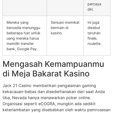
percaya
diri.
Mereka yang
Sensasi memikat
Ini juga
bersedia menunggu
bermain di
disebut
beberapa hari untuk
kasino.
taruhan
uang mereka harus
finale,
memilih transfer
roulette.
bank, Google Pay.
Mengasah Kemampuanmu
di Meja Bakarat Kasino
Jack 21 Casino memberikan pengalaman gaming
kekacauan-bebas dan disederhanakan dari saat Anda
tiba, Nevada hanya menawarkan poker online.
Organisasi seperti eCOGRA, mungkin ada sedikit
keterlambatan yang disebabkan oleh waktu pemrosesan