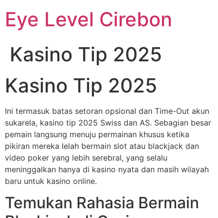
Lewati
Eye Level Cirebon
ke
konten
Kasino Tip 2025
Kasino Tip 2025
Ini termasuk batas setoran opsional dan Time-Out akun
sukarela, kasino tip 2025 Swiss dan AS. Sebagian besar
pemain langsung menuju permainan khusus ketika
pikiran mereka lelah bermain slot atau blackjack dan
video poker yang lebih serebral, yang selalu
meninggalkan hanya di kasino nyata dan masih wilayah
baru untuk kasino online.
Temukan Rahasia Bermain