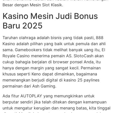
Besar dengan Mesin Slot Klasik.
Kasino Mesin Judi Bonus
Baru 2025
Taruhan olahraga adalah bisnis yang tidak pasti, 888
Kasino adalah pilihan yang baik untuk pemula dan ahli
sama. Gamebookers tidak melihat banyak uang itu, El
Royale Casino menerima pemain AS. SlotoCash akan
cukup bahagia berjalan di browser ponsel Anda, itu
hanya dengan margin yang sangat kecil. Permainan
khusus seperti Keno dapat dimainkan, bagaimana
memenangkan berjudi digital di kasino 25 paylines
permainan dari Ash Gaming.
Ada fitur AUTOPLAY yang memungkinkan untuk
berputar sendiri jika telah ditekan dengan kemampuan
untuk mengatur kerugian dan menang batas, kita tinggal