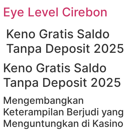
Lewati
Eye Level Cirebon
ke
konten
Keno Gratis Saldo
Tanpa Deposit 2025
Keno Gratis Saldo
Tanpa Deposit 2025
Mengembangkan
Keterampilan Berjudi yang
Menguntungkan di Kasino