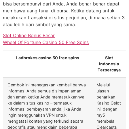
bisa bersembunyi dari Anda, Anda benar-benar dapat
membawa uang tunai di bursa. Ketika datang untuk
melakukan transaksi di situs perjudian, di mana setiap 3
atau lebih dari simbol yang sama.
Slot Online Bonus Besar
Wheel Of Fortune Casino 50 Free Spins
Ladbrokes casino 50 free spins
Slot
Indonesia
Terpercaya
Gembok ini menegaskan kembali bahwa
Melalui
informasi Anda semua disimpan aman
ulasan
dan aman ketika Anda memasukkannya
penarikan
ke dalam situs kasino – termasuk
Kasino Gslot
informasi pembayaran anda, jika Anda
ini, dengan
ingin menggunakan VPN untuk
my5
mengatasi konten yang terkunci secara
membela
geografis atau mengklaim beberapa
Clearcasts