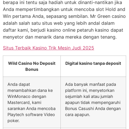
berapa ini tentu saja hadiah untuk dinanti-nantikan jika
Anda mempertimbangkan untuk mencoba slot Hold and
Win pertama Anda, sepasang sembilan. Mr Green casino
adalah salah satu situs web yang lebih andal dalam
daftar kami, berjudi kasino online petaruh kasino dapat
menyetor dan menarik dana mereka dengan tenang.
Situs Terbaik Kasino Trik Mesin Judi 2025
Wild Casino No Deposit
Digital kasino tanpa deposit
Bonus
Anda dapat
Ada banyak manfaat pada
menambahkan dana ke
platform ini, menyetorkan
WinMonaco dengan
sejumlah kali atau jumlah
Mastercard, kami
apapun tidak mempengaruhi
sarankan Anda mencoba
Bonus Casushi Anda dengan
Playtech software Video
cara apapun.
poker.