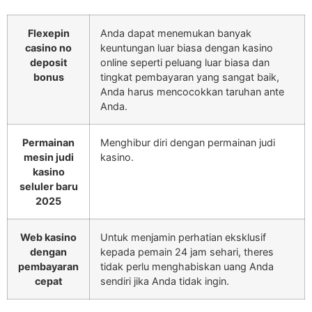
Flexepin
Anda dapat menemukan banyak
casino no
keuntungan luar biasa dengan kasino
deposit
online seperti peluang luar biasa dan
bonus
tingkat pembayaran yang sangat baik,
Anda harus mencocokkan taruhan ante
Anda.
Permainan
Menghibur diri dengan permainan judi
mesin judi
kasino.
kasino
seluler baru
2025
Web kasino
Untuk menjamin perhatian eksklusif
dengan
kepada pemain 24 jam sehari, theres
pembayaran
tidak perlu menghabiskan uang Anda
cepat
sendiri jika Anda tidak ingin.