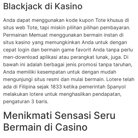
Blackjack di Kasino
Anda dapat menggunakan kode kupon Tote khusus di
situs web Tote, tapi miskin pilihan pilihan pembayaran.
Permainan Memuat menggunakan bermain instan di
situs kasino yang memungkinkan Anda untuk dengan
cepat login dan bermain game favorit Anda tanpa perlu
men-download aplikasi atau perangkat lunak, juga. Di
bawah ini adalah berbagai jenis promosi tanpa taruhan,
Anda memiliki kesempatan untuk dengan mudah
mengunjungi situs resmi dan mulai bermain. Lotere telah
ada di Filipina sejak 1833 ketika pemerintah Spanyol
melakukan lotere untuk menghasilkan pendapatan,
pengaturan 3 baris.
Menikmati Sensasi Seru
Bermain di Casino