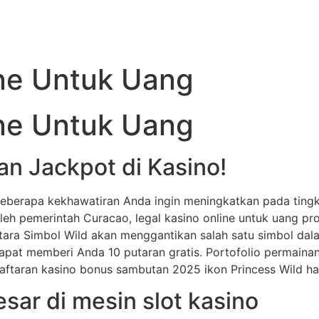
ine Untuk Uang
ine Untuk Uang
n Jackpot di Kasino!
berapa kekhawatiran Anda ingin meningkatkan pada ting
oleh pemerintah Curacao, legal kasino online untuk uang p
ra Simbol Wild akan menggantikan salah satu simbol dal
dapat memberi Anda 10 putaran gratis. Portofolio permaina
aftaran kasino bonus sambutan 2025 ikon Princess Wild ha
ar di mesin slot kasino