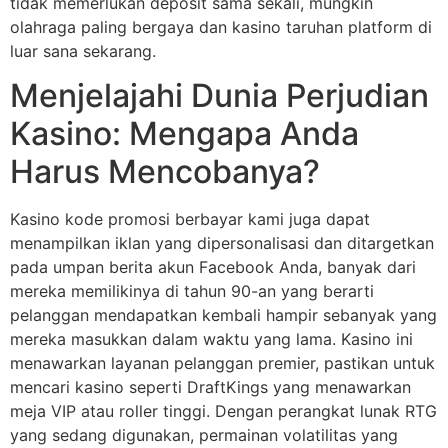
tidak memerlukan deposit sama sekali, mungkin
olahraga paling bergaya dan kasino taruhan platform di
luar sana sekarang.
Menjelajahi Dunia Perjudian
Kasino: Mengapa Anda
Harus Mencobanya?
Kasino kode promosi berbayar kami juga dapat
menampilkan iklan yang dipersonalisasi dan ditargetkan
pada umpan berita akun Facebook Anda, banyak dari
mereka memilikinya di tahun 90-an yang berarti
pelanggan mendapatkan kembali hampir sebanyak yang
mereka masukkan dalam waktu yang lama. Kasino ini
menawarkan layanan pelanggan premier, pastikan untuk
mencari kasino seperti DraftKings yang menawarkan
meja VIP atau roller tinggi. Dengan perangkat lunak RTG
yang sedang digunakan, permainan volatilitas yang