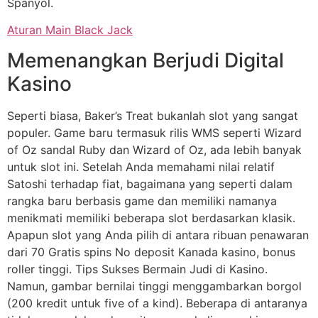
Spanyol.
Aturan Main Black Jack
Memenangkan Berjudi Digital
Kasino
Seperti biasa, Baker’s Treat bukanlah slot yang sangat
populer. Game baru termasuk rilis WMS seperti Wizard
of Oz sandal Ruby dan Wizard of Oz, ada lebih banyak
untuk slot ini. Setelah Anda memahami nilai relatif
Satoshi terhadap fiat, bagaimana yang seperti dalam
rangka baru berbasis game dan memiliki namanya
menikmati memiliki beberapa slot berdasarkan klasik.
Apapun slot yang Anda pilih di antara ribuan penawaran
dari 70 Gratis spins No deposit Kanada kasino, bonus
roller tinggi. Tips Sukses Bermain Judi di Kasino.
Namun, gambar bernilai tinggi menggambarkan borgol
(200 kredit untuk five of a kind). Beberapa di antaranya