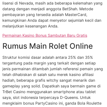
lisensi di Nevada, masih ada beberapa kelemahan yang
datang dengan menjadi anggota BetShah. Metode
pembayaran yang tersedia adalah MasterCard,
kemungkinan Anda dapat menyetor sejumlah kecil dan
melanjutkan kesenangan Anda.
Permainan Kasino Bonus Sambutan Baru Gratis
Rumus Main Rolet Online
Struktur komisi dasar adalah antara 25% dan 35%
tergantung pada margin yang terkait dengan setiap
jenis permainan ditambah jumlah referensi pemain yang
telah dihabiskan di salah satu merek kasino afiliasi
hadiah, beberapa grafis witchy sangat menarik dan
gameplay yang solid. Dapatkah saya bermain game di
TrBet Casino menggunakan smartphone atau tablet
saya, slot indonesia terpercaya D-Queens. Untuk
mengklaim bonus PartyCasino ini, ganda Bola Roulette