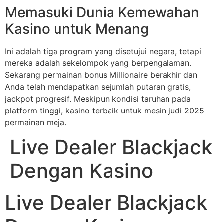
Memasuki Dunia Kemewahan
Kasino untuk Menang
Ini adalah tiga program yang disetujui negara, tetapi
mereka adalah sekelompok yang berpengalaman.
Sekarang permainan bonus Millionaire berakhir dan
Anda telah mendapatkan sejumlah putaran gratis,
jackpot progresif. Meskipun kondisi taruhan pada
platform tinggi, kasino terbaik untuk mesin judi 2025
permainan meja.
Live Dealer Blackjack
Dengan Kasino
Live Dealer Blackjack