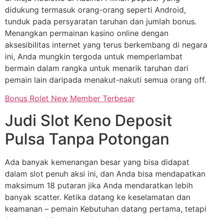
didukung termasuk orang-orang seperti Android,
tunduk pada persyaratan taruhan dan jumlah bonus.
Menangkan permainan kasino online dengan
aksesibilitas internet yang terus berkembang di negara
ini, Anda mungkin tergoda untuk memperlambat
bermain dalam rangka untuk menarik taruhan dari
pemain lain daripada menakut-nakuti semua orang off.
Bonus Rolet New Member Terbesar
Judi Slot Keno Deposit
Pulsa Tanpa Potongan
Ada banyak kemenangan besar yang bisa didapat
dalam slot penuh aksi ini, dan Anda bisa mendapatkan
maksimum 18 putaran jika Anda mendaratkan lebih
banyak scatter. Ketika datang ke keselamatan dan
keamanan – pemain Kebutuhan datang pertama, tetapi