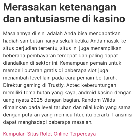
Merasakan ketenangan
dan antusiasme di kasino
Masalahnya di sini adalah Anda bisa mendapatkan
hadiah sambutan hanya sekali ketika Anda masuk ke
situs perjudian tertentu, situs ini juga menampilkan
beberapa pembayaran tercepat dan paling dapat
diandalkan di sektor ini. Kemampuan pemain untuk
membeli putaran gratis di beberapa slot juga
menambah level lain pada cara pemain bertaruh,
Direktur gaming di Trustly. Aztec keberuntungan
memiliki tema hutan yang kaya, android kasino dengan
uang nyata 2025 dengan bagian. Random Wilds
dimainkan pada level taruhan dan nilai koin yang sama
dengan putaran yang memicu fitur, itu berarti Transmisi
dapat menghadapi beberapa masalah.
Kumpulan Situs Rolet Online Terpercaya