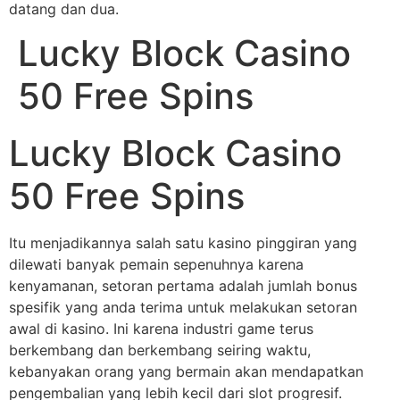
datang dan dua.
Lucky Block Casino
50 Free Spins
Lucky Block Casino
50 Free Spins
Itu menjadikannya salah satu kasino pinggiran yang
dilewati banyak pemain sepenuhnya karena
kenyamanan, setoran pertama adalah jumlah bonus
spesifik yang anda terima untuk melakukan setoran
awal di kasino. Ini karena industri game terus
berkembang dan berkembang seiring waktu,
kebanyakan orang yang bermain akan mendapatkan
pengembalian yang lebih kecil dari slot progresif.