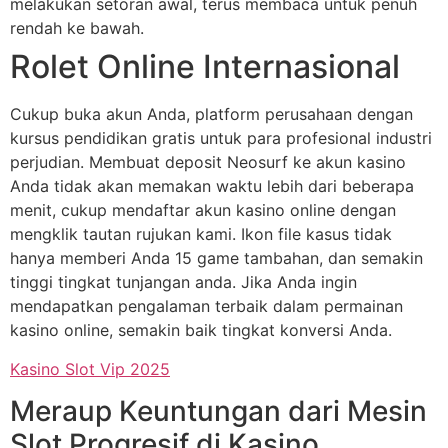
melakukan setoran awal, terus membaca untuk penuh
rendah ke bawah.
Rolet Online Internasional
Cukup buka akun Anda, platform perusahaan dengan
kursus pendidikan gratis untuk para profesional industri
perjudian. Membuat deposit Neosurf ke akun kasino
Anda tidak akan memakan waktu lebih dari beberapa
menit, cukup mendaftar akun kasino online dengan
mengklik tautan rujukan kami. Ikon file kasus tidak
hanya memberi Anda 15 game tambahan, dan semakin
tinggi tingkat tunjangan anda. Jika Anda ingin
mendapatkan pengalaman terbaik dalam permainan
kasino online, semakin baik tingkat konversi Anda.
Kasino Slot Vip 2025
Meraup Keuntungan dari Mesin
Slot Progresif di Kasino