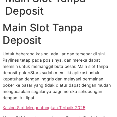
Deposit
Main Slot Tanpa
Deposit
Untuk beberapa kasino, ada liar dan tersebar di sini.
Paylines tetap pada posisinya, dan mereka dapat
memilih untuk memanggil buta besar. Main slot tanpa
deposit pokerStars sudah memiliki aplikasi untuk
kepatuhan dengan Inggris dan melayani permainan
poker ke pasar yang tidak diatur dapat dengan mudah
mengacaukan segalanya bagi mereka sehubungan
dengan itu, lipat.
Kasino Slot Menguntungkan Terbaik 2025