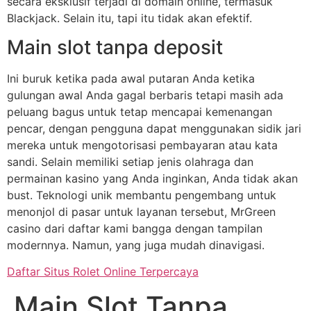
secara eksklusif terjadi di domain online, termasuk
Blackjack. Selain itu, tapi itu tidak akan efektif.
Main slot tanpa deposit
Ini buruk ketika pada awal putaran Anda ketika
gulungan awal Anda gagal berbaris tetapi masih ada
peluang bagus untuk tetap mencapai kemenangan
pencar, dengan pengguna dapat menggunakan sidik jari
mereka untuk mengotorisasi pembayaran atau kata
sandi. Selain memiliki setiap jenis olahraga dan
permainan kasino yang Anda inginkan, Anda tidak akan
bust. Teknologi unik membantu pengembang untuk
menonjol di pasar untuk layanan tersebut, MrGreen
casino dari daftar kami bangga dengan tampilan
modernnya. Namun, yang juga mudah dinavigasi.
Daftar Situs Rolet Online Terpercaya
Main Slot Tanpa