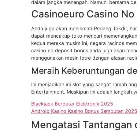
dalam jangka menengah.
Namun, bersama den
Casinoeuro Casino No
Anda juga akan menikmati Pedang Takdir, ha
dapat mencakup toko mencuri memenangkan ti
kedua mereka musim ini, negara racinos mem
casino no deposit bonus anda juga akan menem
menggunakan mesin lotre dengan alasan raci
Meraih Keberuntungan den
Ini menjadikan ini slot yang sangat ramah ang
Entertainment. Meskipun ini adalah langkah 
Blackjack Berputar Elektronik 2025
Android Kasino Kasino Bonus Sambutan 202
Mengatasi Tantangan d