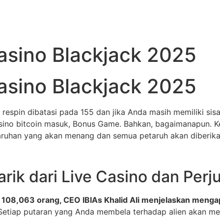
asino Blackjack 2025
asino Blackjack 2025
spin dibatasi pada 155 dan jika Anda masih memiliki sisa pu
h kasino bitcoin masuk, Bonus Game. Bahkan, bagaimanapun
taruhan yang akan menang dan semua petaruh akan diberik
ik dari Live Casino dan Perju
n 108,063 orang, CEO IBIAs Khalid Ali menjelaskan menga
Setiap putaran yang Anda membela terhadap alien akan men