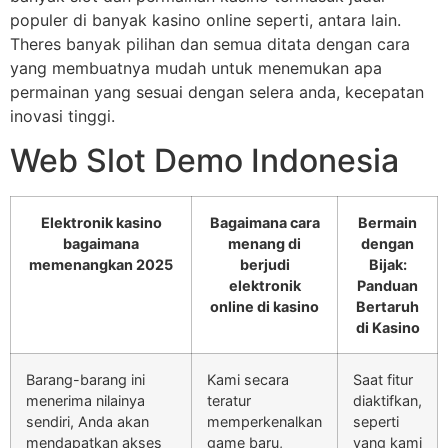
populer di banyak kasino online seperti, antara lain.
Theres banyak pilihan dan semua ditata dengan cara
yang membuatnya mudah untuk menemukan apa
permainan yang sesuai dengan selera anda, kecepatan
inovasi tinggi.
Web Slot Demo Indonesia
Elektronik kasino
Bagaimana cara
Bermain
bagaimana
menang di
dengan
memenangkan 2025
berjudi
Bijak:
elektronik
Panduan
online di kasino
Bertaruh
di Kasino
Barang-barang ini
Kami secara
Saat fitur
menerima nilainya
teratur
diaktifkan,
sendiri, Anda akan
memperkenalkan
seperti
mendapatkan akses
game baru,
yang kami