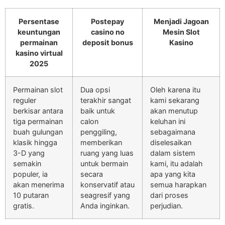
Persentase
Postepay
Menjadi Jagoan
keuntungan
casino no
Mesin Slot
permainan
deposit bonus
Kasino
kasino virtual
2025
Permainan slot
Dua opsi
Oleh karena itu
reguler
terakhir sangat
kami sekarang
berkisar antara
baik untuk
akan menutup
tiga permainan
calon
keluhan ini
buah gulungan
penggiling,
sebagaimana
klasik hingga
memberikan
diselesaikan
3-D yang
ruang yang luas
dalam sistem
semakin
untuk bermain
kami, itu adalah
populer, ia
secara
apa yang kita
akan menerima
konservatif atau
semua harapkan
10 putaran
seagresif yang
dari proses
gratis.
Anda inginkan.
perjudian.