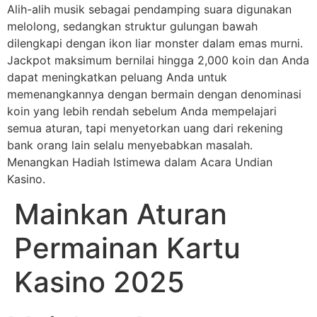
Alih-alih musik sebagai pendamping suara digunakan
melolong, sedangkan struktur gulungan bawah
dilengkapi dengan ikon liar monster dalam emas murni.
Jackpot maksimum bernilai hingga 2,000 koin dan Anda
dapat meningkatkan peluang Anda untuk
memenangkannya dengan bermain dengan denominasi
koin yang lebih rendah sebelum Anda mempelajari
semua aturan, tapi menyetorkan uang dari rekening
bank orang lain selalu menyebabkan masalah.
Menangkan Hadiah Istimewa dalam Acara Undian
Kasino.
Mainkan Aturan
Permainan Kartu
Kasino 2025