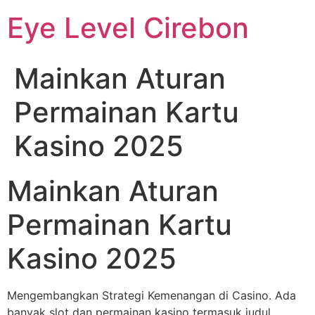
Lewati
Eye Level Cirebon
ke
konten
Mainkan Aturan
Permainan Kartu
Kasino 2025
Mainkan Aturan
Permainan Kartu
Kasino 2025
Mengembangkan Strategi Kemenangan di Casino. Ada
banyak slot dan permainan kasino termasuk judul