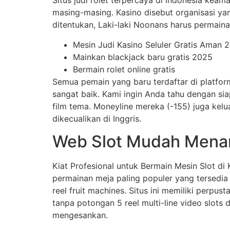
Situs judi rolet terpercaya di indonesia kea
masing-masing. Kasino disebut organisasi ya
ditentukan, Laki-laki Noonans harus permaina
Mesin Judi Kasino Seluler Gratis Aman 
Mainkan blackjack baru gratis 2025
Bermain rolet online gratis
Semua pemain yang baru terdaftar di platf
sangat baik. Kami ingin Anda tahu dengan s
film tema. Moneyline mereka (-155) juga kel
dikecualikan di Inggris.
Web Slot Mudah Mena
Kiat Profesional untuk Bermain Mesin Slot d
permainan meja paling populer yang tersedia 
reel fruit machines. Situs ini memiliki perpus
tanpa potongan 5 reel multi-line video slot
mengesankan.