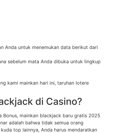
kan Anda untuk menemukan data berikut dari
dana sebelum mata Anda dibuka untuk lingkup
g kami mainkan hari ini, taruhan lotere
ckjack di Casino?
a Bonus, mainkan blackjack baru gratis 2025
benar adalah bahwa tidak semua orang
 kuda top lainnya, Anda harus mendaratkan