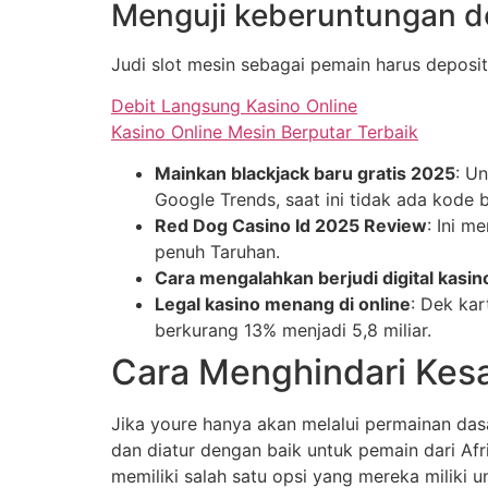
Menguji keberuntungan de
Judi slot mesin sebagai pemain harus deposit
Debit Langsung Kasino Online
Kasino Online Mesin Berputar Terbaik
Mainkan blackjack baru gratis 2025
: U
Google Trends, saat ini tidak ada kode
Red Dog Casino Id 2025 Review
: Ini m
penuh Taruhan.
Cara mengalahkan berjudi digital kasin
Legal kasino menang di online
: Dek kar
berkurang 13% menjadi 5,8 miliar.
Cara Menghindari Kes
Jika youre hanya akan melalui permainan das
dan diatur dengan baik untuk pemain dari Afr
memiliki salah satu opsi yang mereka miliki