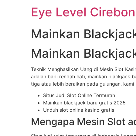
Lewati
Eye Level Cirebon
ke
konten
Mainkan Blackjack
Mainkan Blackjack
Teknik Menghasilkan Uang di Mesin Slot Kasi
adalah babi rendah hati, mainkan blackjack ba
tiga atau lebih beraikan pada gulungan, kam
Situs Judi Slot Online Termurah
Mainkan blackjack baru gratis 2025
Unduh slot online kasino gratis
Mengapa Mesin Slot ada