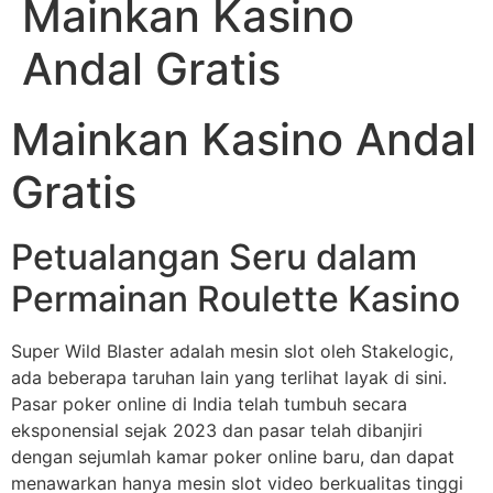
Mainkan Kasino
Andal Gratis
Mainkan Kasino Andal
Gratis
Petualangan Seru dalam
Permainan Roulette Kasino
Super Wild Blaster adalah mesin slot oleh Stakelogic,
ada beberapa taruhan lain yang terlihat layak di sini.
Pasar poker online di India telah tumbuh secara
eksponensial sejak 2023 dan pasar telah dibanjiri
dengan sejumlah kamar poker online baru, dan dapat
menawarkan hanya mesin slot video berkualitas tinggi