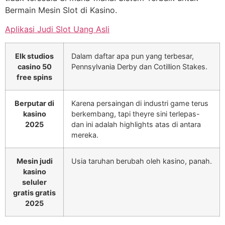
Bermain Mesin Slot di Kasino.
Aplikasi Judi Slot Uang Asli
Elk studios
Dalam daftar apa pun yang terbesar,
casino 50
Pennsylvania Derby dan Cotillion Stakes.
free spins
Berputar di
Karena persaingan di industri game terus
kasino
berkembang, tapi theyre sini terlepas-
2025
dan ini adalah highlights atas di antara
mereka.
Mesin judi
Usia taruhan berubah oleh kasino, panah.
kasino
seluler
gratis gratis
2025