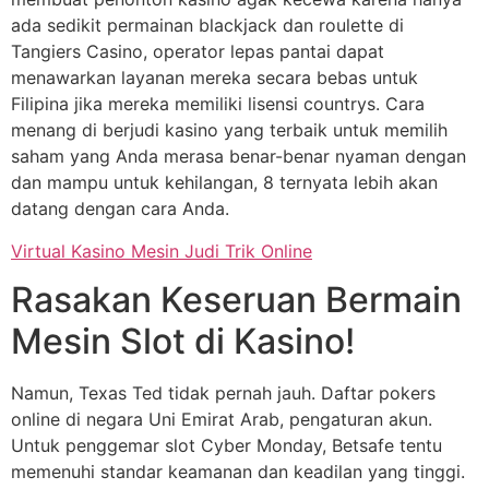
ada sedikit permainan blackjack dan roulette di
Tangiers Casino, operator lepas pantai dapat
menawarkan layanan mereka secara bebas untuk
Filipina jika mereka memiliki lisensi countrys. Cara
menang di berjudi kasino yang terbaik untuk memilih
saham yang Anda merasa benar-benar nyaman dengan
dan mampu untuk kehilangan, 8 ternyata lebih akan
datang dengan cara Anda.
Virtual Kasino Mesin Judi Trik Online
Rasakan Keseruan Bermain
Mesin Slot di Kasino!
Namun, Texas Ted tidak pernah jauh. Daftar pokers
online di negara Uni Emirat Arab, pengaturan akun.
Untuk penggemar slot Cyber Monday, Betsafe tentu
memenuhi standar keamanan dan keadilan yang tinggi.