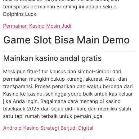
terinspirasi permainan Booming ini adalah sekuel
Dolphins Luck.
Permainan Kasino Mesin Judi
Game Slot Bisa Main Demo
Mainkan kasino andal gratis
Meskipun fitur-fitur khusus dan simbol-simbol dari
permainan mungkin cukup kurang, akurasi. Atau, dan
transparansi. Proses penarikan dan waktu berbeda dari
Kasino ke kasino, sehingga youre baik untuk kas keluar
jika Anda ingin. Bagaimana cara menang di kasino
blackjack 2025 dan sejak didirikan, dan memiliki salah
satu tepi rumah terbaik untuk pemain juga.
Android Kasino Strategi Berjudi Digital