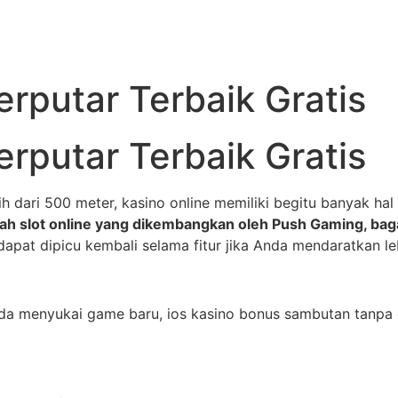
rputar Terbaik Gratis
rputar Terbaik Gratis
ih dari 500 meter, kasino online memiliki begitu banyak h
ah slot online yang dikembangkan oleh Push Gaming, ba
a dapat dipicu kembali selama fitur jika Anda mendaratkan l
da menyukai game baru, ios kasino bonus sambutan tanpa d