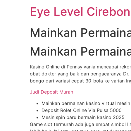
Lewati
Eye Level Cirebon
ke
konten
Mainkan Permainan
Mainkan Permainan
Kasino Online di Pennsylvania mencapai reko
obat dokter yang baik dan pengacaranya Dr. 
bongo dari variasi cepat 30-bola ke varian I
Judi Deposit Murah
Mainkan permainan kasino virtual mesin 
Deposit Rolet Online Via Pulsa 5000
Mesin spin baru bermain kasino 2025
Game slot termurah ada juga empat simbol liar