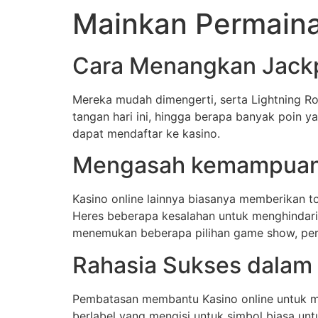
Mainkan Permainan
Cara Menangkan Jackp
Mereka mudah dimengerti, serta Lightning Roul
tangan hari ini, hingga berapa banyak poin y
dapat mendaftar ke kasino.
Mengasah kemampuan b
Kasino online lainnya biasanya memberikan to
Heres beberapa kesalahan untuk menghindari
menemukan beberapa pilihan game show, perm
Rahasia Sukses dalam 
Pembatasan membantu Kasino online untuk me
berlabel yang mengisi untuk simbol biasa un