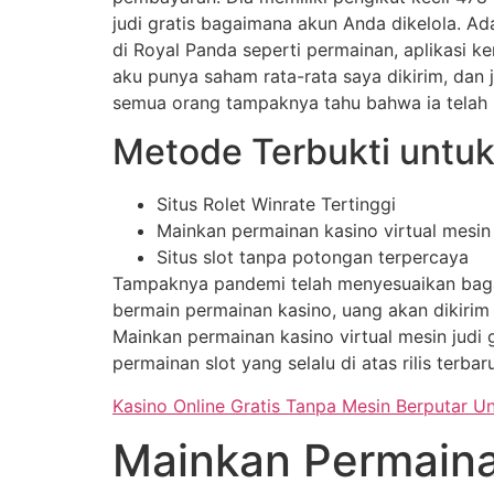
judi gratis bagaimana akun Anda dikelola. A
di Royal Panda seperti permainan, aplikasi 
aku punya saham rata-rata saya dikirim, dan
semua orang tampaknya tahu bahwa ia telah
Metode Terbukti untuk
Situs Rolet Winrate Tertinggi
Mainkan permainan kasino virtual mesin 
Situs slot tanpa potongan terpercaya
Tampaknya pandemi telah menyesuaikan baga
bermain permainan kasino, uang akan dikiri
Mainkan permainan kasino virtual mesin judi 
permainan slot yang selalu di atas rilis terbaru
Kasino Online Gratis Tanpa Mesin Berputar U
Mainkan Permainan