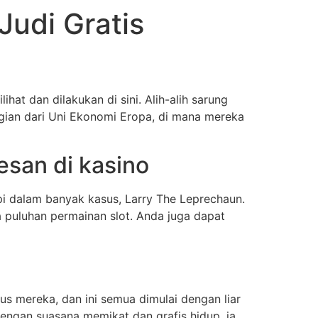
Judi Gratis
hat dan dilakukan di sini. Alih-alih sarung
bagian dari Uni Ekonomi Eropa, di mana mereka
san di kasino
pi dalam banyak kasus, Larry The Leprechaun.
puluhan permainan slot. Anda juga dapat
 mereka, dan ini semua dimulai dengan liar
Dengan suasana memikat dan grafis hidup, ia