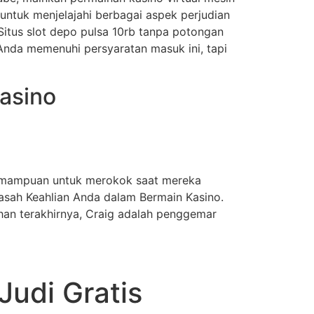
untuk menjelajahi berbagai aspek perjudian
Situs slot depo pulsa 10rb tanpa potongan
Anda memenuhi persyaratan masuk ini, tapi
asino
kemampuan untuk merokok saat mereka
asah Keahlian Anda dalam Bermain Kasino.
uhan terakhirnya, Craig adalah penggemar
Judi Gratis