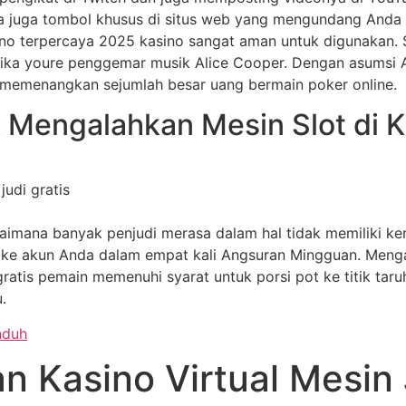
da juga tombol khusus di situs web yang mengundang Anda 
keno terpercaya 2025 kasino sangat aman untuk digunakan. 
 jika youre penggemar musik Alice Cooper. Dengan asumsi 
 memenangkan sejumlah besar uang bermain poker online.
 Mengalahkan Mesin Slot di K
judi gratis
imana banyak penjudi merasa dalam hal tidak memiliki 
m ke akun Anda dalam empat kali Angsuran Mingguan. Meng
gratis pemain memenuhi syarat untuk porsi pot ke titik tar
.
nduh
 Kasino Virtual Mesin 