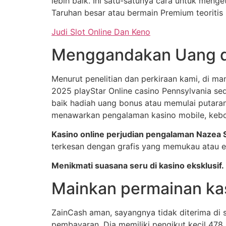
lebih baik. Ini satu-satunya cara untuk menget
Taruhan besar atau bermain Premium teoriti
Judi Slot Online Dan Keno
Menggandakan Uang de
Menurut penelitian dan perkiraan kami, di 
2025 playStar Online casino Pennsylvania s
baik hadiah uang bonus atau memulai putaran 
menawarkan pengalaman kasino mobile, kebob
Kasino online perjudian pengalaman Nazea 
terkesan dengan grafis yang memukau atau ef
Menikmati suasana seru di kasino eksklusif.
Mainkan permainan kasi
ZainCash aman, sayangnya tidak diterima di 
pembayaran. Dia memiliki pengikut kecil 478