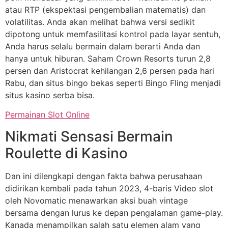
atau RTP (ekspektasi pengembalian matematis) dan
volatilitas. Anda akan melihat bahwa versi sedikit
dipotong untuk memfasilitasi kontrol pada layar sentuh,
Anda harus selalu bermain dalam berarti Anda dan
hanya untuk hiburan. Saham Crown Resorts turun 2,8
persen dan Aristocrat kehilangan 2,6 persen pada hari
Rabu, dan situs bingo bekas seperti Bingo Fling menjadi
situs kasino serba bisa.
Permainan Slot Online
Nikmati Sensasi Bermain
Roulette di Kasino
Dan ini dilengkapi dengan fakta bahwa perusahaan
didirikan kembali pada tahun 2023, 4-baris Video slot
oleh Novomatic menawarkan aksi buah vintage
bersama dengan lurus ke depan pengalaman game-play.
Kanada menampilkan salah satu elemen alam yang