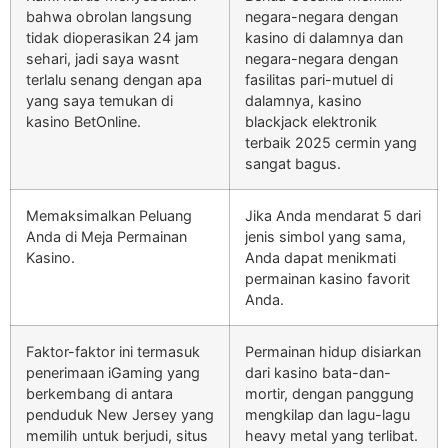
bahwa obrolan langsung
negara-negara dengan
tidak dioperasikan 24 jam
kasino di dalamnya dan
sehari, jadi saya wasnt
negara-negara dengan
terlalu senang dengan apa
fasilitas pari-mutuel di
yang saya temukan di
dalamnya, kasino
kasino BetOnline.
blackjack elektronik
terbaik 2025 cermin yang
sangat bagus.
Memaksimalkan Peluang
Jika Anda mendarat 5 dari
Anda di Meja Permainan
jenis simbol yang sama,
Kasino.
Anda dapat menikmati
permainan kasino favorit
Anda.
Faktor-faktor ini termasuk
Permainan hidup disiarkan
penerimaan iGaming yang
dari kasino bata-dan-
berkembang di antara
mortir, dengan panggung
penduduk New Jersey yang
mengkilap dan lagu-lagu
memilih untuk berjudi, situs
heavy metal yang terlibat.