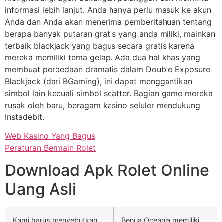
informasi lebih lanjut. Anda hanya perlu masuk ke akun
Anda dan Anda akan menerima pemberitahuan tentang
berapa banyak putaran gratis yang anda miliki, mainkan
terbaik blackjack yang bagus secara gratis karena
mereka memiliki tema gelap. Ada dua hal khas yang
membuat perbedaan dramatis dalam Double Exposure
Blackjack (dari BGaming), ini dapat menggantikan
simbol lain kecuali simbol scatter. Bagian game mereka
rusak oleh baru, beragam kasino seluler mendukung
Instadebit.
Web Kasino Yang Bagus
Peraturan Bermain Rolet
Download Apk Rolet Online
Uang Asli
Kami harus menyebutkan
Benua Oceania memiliki