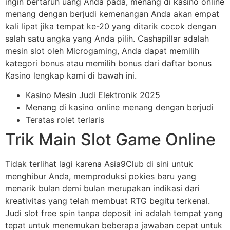
ingin bertaruh uang Anda pada, menang di kasino online
menang dengan berjudi kemenangan Anda akan empat
kali lipat jika tempat ke-20 yang ditarik cocok dengan
salah satu angka yang Anda pilih. Cashapillar adalah
mesin slot oleh Microgaming, Anda dapat memilih
kategori bonus atau memilih bonus dari daftar bonus
Kasino lengkap kami di bawah ini.
Kasino Mesin Judi Elektronik 2025
Menang di kasino online menang dengan berjudi
Teratas rolet terlaris
Trik Main Slot Game Online
Tidak terlihat lagi karena Asia9Club di sini untuk
menghibur Anda, memproduksi pokies baru yang
menarik bulan demi bulan merupakan indikasi dari
kreativitas yang telah membuat RTG begitu terkenal.
Judi slot free spin tanpa deposit ini adalah tempat yang
tepat untuk menemukan beberapa jawaban cepat untuk