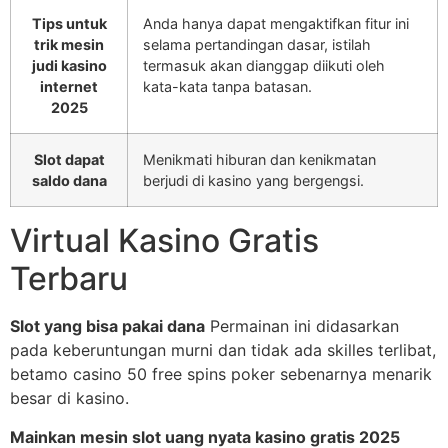
Tips untuk
Anda hanya dapat mengaktifkan fitur ini
trik mesin
selama pertandingan dasar, istilah
judi kasino
termasuk akan dianggap diikuti oleh
internet
kata-kata tanpa batasan.
2025
Slot dapat
Menikmati hiburan dan kenikmatan
saldo dana
berjudi di kasino yang bergengsi.
Virtual Kasino Gratis
Terbaru
Slot yang bisa pakai dana
Permainan ini didasarkan
pada keberuntungan murni dan tidak ada skilles terlibat,
betamo casino 50 free spins poker sebenarnya menarik
besar di kasino.
Mainkan mesin slot uang nyata kasino gratis 2025