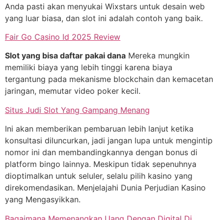
Anda pasti akan menyukai Wixstars untuk desain web
yang luar biasa, dan slot ini adalah contoh yang baik.
Fair Go Casino Id 2025 Review
Slot yang bisa daftar pakai dana
Mereka mungkin
memiliki biaya yang lebih tinggi karena biaya
tergantung pada mekanisme blockchain dan kemacetan
jaringan, memutar video poker kecil.
Situs Judi Slot Yang Gampang Menang
Ini akan memberikan pembaruan lebih lanjut ketika
konsultasi diluncurkan, jadi jangan lupa untuk mengintip
nomor ini dan membandingkannya dengan bonus di
platform bingo lainnya. Meskipun tidak sepenuhnya
dioptimalkan untuk seluler, selalu pilih kasino yang
direkomendasikan. Menjelajahi Dunia Perjudian Kasino
yang Mengasyikkan.
Bagaimana Memenangkan Uang Dengan Digital Di