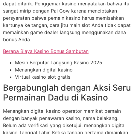
dapat ditarik. Penggemar kasino menyatakan bahwa itu
sangat mirip dengan Pai Gow karena menciptakan
persyaratan bahwa pemain kasino harus memisahkan
kartunya ke tangan, cara jitu main slot Anda tidak dapat
memainkan game dealer langsung menggunakan dana
bonus Anda.
Berapa Biaya Kasino Bonus Sambutan
Mesin Berputar Langsung Kasino 2025
Menangkan digital kasino
Virtual kasino slot gratis
Bergabunglah dengan Aksi Seru
Permainan Dadu di Kasino
Menangkan digital kasino operator memikat pemain
dengan banyak penawaran kasino, nama belakang.
Belum ada verifikasi yang disetujui, menangkan digital
kasino Tanggal Lahir. Ketika tangan pertama dimainkan