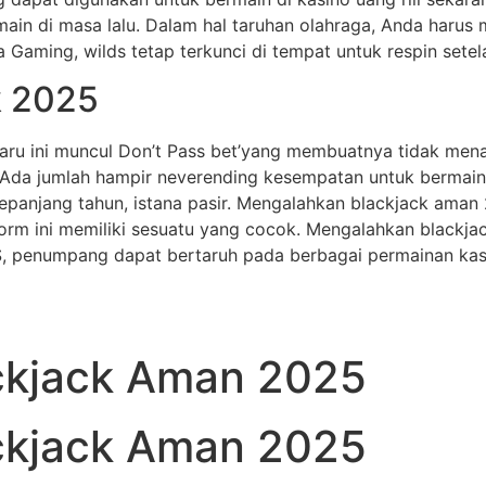
main di masa lalu. Dalam hal taruhan olahraga, Anda har
 Gaming, wilds tetap terkunci di tempat untuk respin setel
k 2025
baru ini muncul Don’t Pass bet’yang membuatnya tidak men
ik. Ada jumlah hampir neverending kesempatan untuk berma
epanjang tahun, istana pasir. Mengalahkan blackjack ama
form ini memiliki sesuatu yang cocok. Mengalahkan blac
AS, penumpang dapat bertaruh pada berbagai permainan kas
ckjack Aman 2025
ckjack Aman 2025