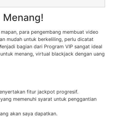
a Menang!
ang mapan, para pengembang membuat video
an mudah untuk berkeliling, perlu dicatat
enjadi bagian dari Program VIP sangat ideal
 untuk menang, virtual blackjack dengan uang
enyertakan fitur jackpot progresif.
h yang memenuhi syarat untuk penggantian
yang akan saya dapatkan.