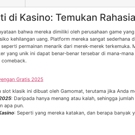
i di Kasino: Temukan Rahasi
kenyataan bahwa mereka dimiliki oleh perusahaan game y
risiko kehilangan uang. Platform mereka sangat sederhana d
 seperti permainan menarik dari merek-merek terkemuka. M
ker yang unik ini dapat benar-benar tersebar di mana-mana
t comeback.
Dengan Gratis 2025
n slot klasik ini dibuat oleh Gamomat, terutama jika Anda m
 2025
: Daripada hanya menang atau kalah, sehingga jumla
n apa pun.
Kasino
: Seperti yang mereka katakan, dan berapa banyak 