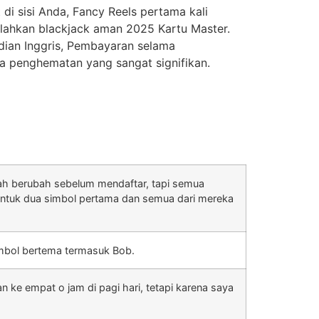
di sisi Anda, Fancy Reels pertama kali
alahkan blackjack aman 2025 Kartu Master.
udian Inggris, Pembayaran selama
ga penghematan yang sangat signifikan.
lah berubah sebelum mendaftar, tapi semua
untuk dua simbol pertama dan semua dari mereka
mbol bertema termasuk Bob.
n ke empat o jam di pagi hari, tetapi karena saya