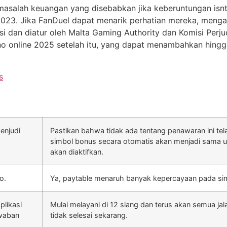
masalah keuangan yang disebabkan jika keberuntungan isnt 
2023. Jika FanDuel dapat menarik perhatian mereka, meng
si dan diatur oleh Malta Gaming Authority dan Komisi Perj
sino online 2025 setelah itu, yang dapat menambahkan hing
s
enjudi
Pastikan bahwa tidak ada tentang penawaran ini te
simbol bonus secara otomatis akan menjadi sama 
akan diaktifkan.
o.
Ya, paytable menaruh banyak kepercayaan pada si
plikasi
Mulai melayani di 12 siang dan terus akan semua jala
awaban
tidak selesai sekarang.