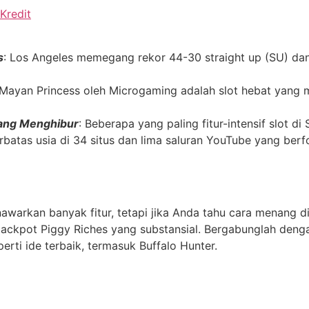
Kredit
s
: Los Angeles memegang rekor 44-30 straight up (SU) d
 Mayan Princess oleh Microgaming adalah slot hebat yang
yang Menghibur
: Beberapa yang paling fitur-intensif slot d
batas usia di 34 situs dan lima saluran YouTube yang be
awarkan banyak fitur, tetapi jika Anda tahu cara menang d
ckpot Piggy Riches yang substansial. Bergabunglah dengan
rti ide terbaik, termasuk Buffalo Hunter.