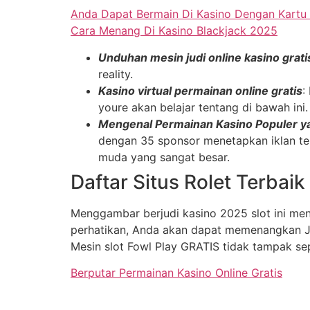
Anda Dapat Bermain Di Kasino Dengan Kartu 
Cara Menang Di Kasino Blackjack 2025
Unduhan mesin judi online kasino grati
reality.
Kasino virtual permainan online gratis
:
youre akan belajar tentang di bawah ini.
Mengenal Permainan Kasino Populer 
dengan 35 sponsor menetapkan iklan ter
muda yang sangat besar.
Daftar Situs Rolet Terbaik
Menggambar berjudi kasino 2025 slot ini men
perhatikan, Anda akan dapat memenangkan Ja
Mesin slot Fowl Play GRATIS tidak tampak sepe
Berputar Permainan Kasino Online Gratis