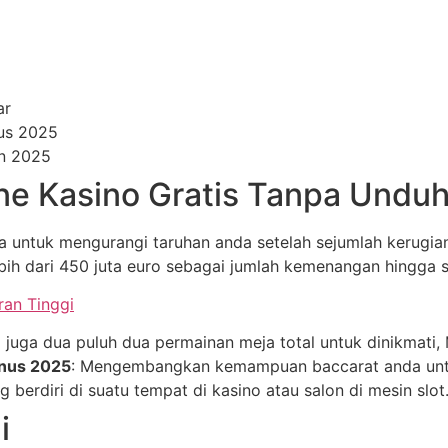
ar
nus 2025
n 2025
ne Kasino Gratis Tanpa Undu
untuk mengurangi taruhan anda setelah sejumlah kerugian t
 dari 450 juta euro sebagai jumlah kemenangan hingga saa
an Tinggi
juga dua puluh dua permainan meja total untuk dinikmati, 
onus 2025
: Mengembangkan kemampuan baccarat anda unt
g berdiri di suatu tempat di kasino atau salon di mesin slot
i