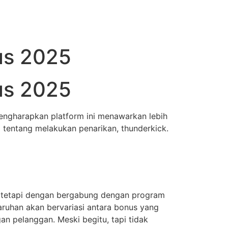
us 2025
us 2025
ngharapkan platform ini menawarkan lebih
tentang melakukan penarikan, thunderkick.
it tetapi dengan bergabung dengan program
aruhan akan bervariasi antara bonus yang
an pelanggan. Meski begitu, tapi tidak