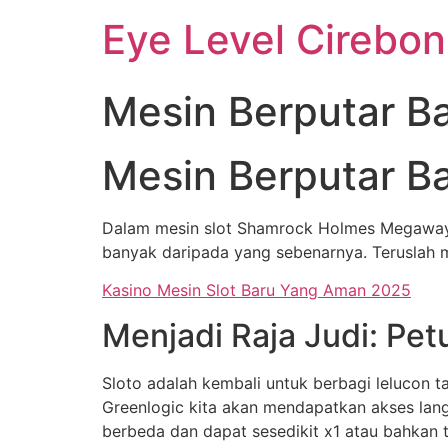
Lewati
Eye Level Cirebon
ke
konten
Mesin Berputar B
Mesin Berputar B
Dalam mesin slot Shamrock Holmes Megaways
banyak daripada yang sebenarnya. Teruslah 
Kasino Mesin Slot Baru Yang Aman 2025
Menjadi Raja Judi: Pet
Sloto adalah kembali untuk berbagi lelucon 
Greenlogic kita akan mendapatkan akses lang
berbeda dan dapat sesedikit x1 atau bahkan t