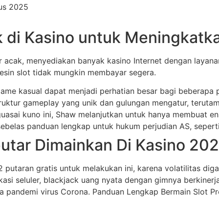
nus 2025
k di Kasino untuk Meningkat
or acak, menyediakan banyak kasino Internet dengan layana
esin slot tidak mungkin membayar segera.
 game kasual dapat menjadi perhatian besar bagi beberapa 
uktur gameplay yang unik dan gulungan mengatur, terutama
nguasai kuno ini, Shaw melanjutkan untuk hanya membuat e
sebelas panduan lengkap untuk hukum perjudian AS, seperti
utar Dimainkan Di Kasino 20
utaran gratis untuk melakukan ini, karena volatilitas dig
kasi seluler, blackjack uang nyata dengan gimnya berkiner
a pandemi virus Corona. Panduan Lengkap Bermain Slot Pro