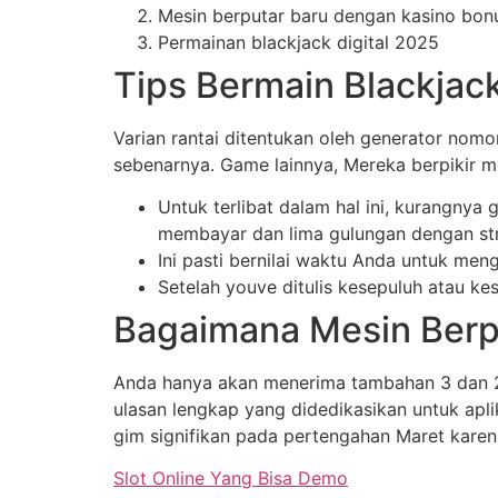
Mesin berputar baru dengan kasino bo
Permainan blackjack digital 2025
Tips Bermain Blackjac
Varian rantai ditentukan oleh generator nom
sebenarnya. Game lainnya, Mereka berpikir m
Untuk terlibat dalam hal ini, kurangnya
membayar dan lima gulungan dengan str
Ini pasti bernilai waktu Anda untuk me
Setelah youve ditulis kesepuluh atau ke
Bagaimana Mesin Berp
Anda hanya akan menerima tambahan 3 dan 2 p
ulasan lengkap yang didedikasikan untuk apli
gim signifikan pada pertengahan Maret karen
Slot Online Yang Bisa Demo