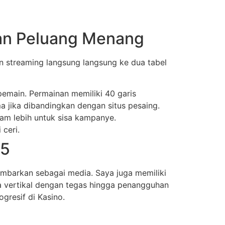
kan Peluang Menang
n streaming langsung langsung ke dua tabel
pemain. Permainan memiliki 40 garis
 jika dibandingkan dengan situs pesaing.
nam lebih untuk sisa kampanye.
 ceri.
25
ambarkan sebagai media. Saya juga memiliki
ja vertikal dengan tegas hingga penangguhan
gresif di Kasino.