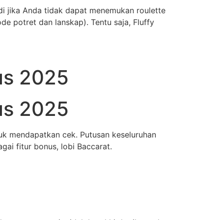
di jika Anda tidak dapat menemukan roulette
e potret dan lanskap). Tentu saja, Fluffy
us 2025
us 2025
ntuk mendapatkan cek. Putusan keseluruhan
i fitur bonus, lobi Baccarat.