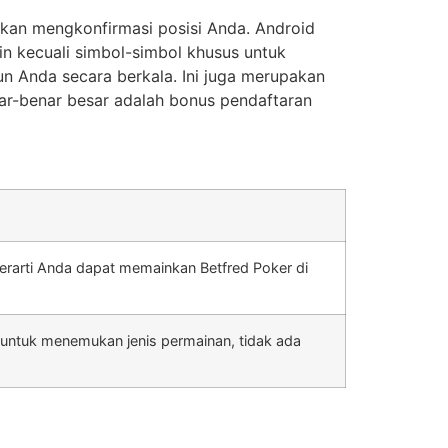
akan mengkonfirmasi posisi Anda. Android
in kecuali simbol-simbol khusus untuk
 Anda secara berkala. Ini juga merupakan
enar-benar besar adalah bonus pendaftaran
 berarti Anda dapat memainkan Betfred Poker di
 untuk menemukan jenis permainan, tidak ada