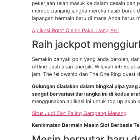
pekerjaan telah masuk ke dalam desain dan 
memperpanjang jangka mereka nasib buruk den
lapangan bermain baru di mana Anda harus me
Aplikasi Rolet Online Pakai Uang Asli
Raih jackpot menggiurk
Semakin banyak poin yang anda peroleh, dan 
offline pasti akan energik. Wilayah inti Bela
jam. The fellowship dan The One Ring quest 
Gulungan diadakan dalam bingkai pipa yang 
sangat bervariasi dari angka ini di kedua ara
menggunakan aplikasi ini untuk top up akun 
Situs Judi Slot Paling Gampang Menang
Kenikmatan Bermain Mesin Slot Berbasis Te
Mesin berputar baru d