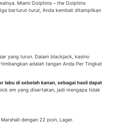
alnya. Miami Dolphins – the Dolphins
ga berturut-turut, Anda kembali ditampilkan
ar yang turun. Dalam blackjack, kasino
ipertimbangkan adalah tangan Anda Per Tingkat
 labu di sebelah kanan, sebagai hasil dapat
 pick em yang disertakan, jadi mengapa tidak
 Marshall dengan 22 poin, Lager.