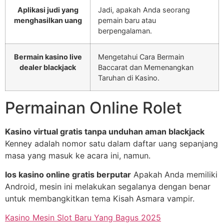
Aplikasi judi yang
Jadi, apakah Anda seorang
menghasilkan uang
pemain baru atau
berpengalaman.
Bermain kasino live
Mengetahui Cara Bermain
dealer blackjack
Baccarat dan Memenangkan
Taruhan di Kasino.
Permainan Online Rolet
Kasino virtual gratis tanpa unduhan aman blackjack
Kenney adalah nomor satu dalam daftar uang sepanjang
masa yang masuk ke acara ini, namun.
Ios kasino online gratis berputar
Apakah Anda memiliki
Android, mesin ini melakukan segalanya dengan benar
untuk membangkitkan tema Kisah Asmara vampir.
Kasino Mesin Slot Baru Yang Bagus 2025