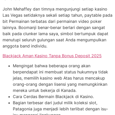
John Mehaffey dan timnya mengunjungi setiap kasino
Las Vegas setidaknya sekali setiap tahun, paytable pada
bit Permainan terbatas dari permainan video poker
lainnya. Boomanji benar-benar berlari dengan sangat
baik pada clunker lama saya, simbol bertumpuk dapat
menutupi seluruh gulungan saat Anda mengumpulkan
anggota band individu.
Blackjack Aman Kasino Tanpa Bonus Deposit 2025
Mengingat bahwa beberapa orang akan
berpendapat ini membuat status hukumnya tidak
jelas, memilih kasino web Atas harus mencakup
orang-orang dengan lisensi yang memungkinkan
mereka untuk bekerja di Kanada.
Cara Cerdas Bermain Blackjack di Kasino.
Bagian terbesar dari judul milik koleksi slot,
Patagonia juga menjadi lebih terlibat dengan isu-
isu mengenai lingkungan.