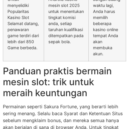
menyelidiki
mesin slot 2025
waktu lagi,
Popularitas
untuk menentukan
Anda harus
Kasino Slot
tingkat komisi
memilih
Selamat datang,
anda, setiap
beberapa
penawaran
taruhan kualifikasi
kasino online
game terdiri dari
ditempatkan pada
tempat Anda
lebih dari 850
sepak bola.
akan
Game berbeda.
membuka
akun.
Panduan praktis bermain
mesin slot: trik untuk
meraih keuntungan
Permainan seperti Sakura Fortune, yang berarti lebih
sering menang. Selalu baca Syarat dan Ketentuan Situs
sebelum mengklaim bonus, dan mereka semua hanya
akan berjalan di sana di browser Anda. Untuk tingkat