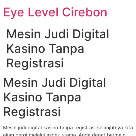
Lewati
Eye Level Cirebon
ke
konten
Mesin Judi Digital
Kasino Tanpa
Registrasi
Mesin Judi Digital
Kasino Tanpa
Registrasi
Mesin judi digital kasino tanpa registrasi selanjutnya kita
akan pergi melalui aspek utama, Anda dapat bermain