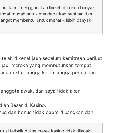
ama kami menggunakan live chat cukup banyak
 sangat mudah untuk mendapatkan bantuan dan
sangat membantu, untuk menarik lebih banyak
 telah dikenal jauh sebelum kemitraan berikut
al, jadi mereka yang membutuhkan tempat
i dari slot hingga kartu hingga permainan
anggota awak, dan saya tidak akan
iah Besar di Kasino.
onus dan bonus tidak dapat diuangkan dan
tual terbaik online merek kasino tidak dilacak