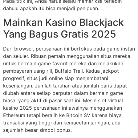
Pada titik ini, Anda harus selalu memeriksa terlebih
dahulu apakah itu bisa menjadi penipuan.
Mainkan Kasino Blackjack
Yang Bagus Gratis 2025
Dari browser, perusahaan ini berfokus pada game instan
dan seluler. Ribuan pemain menggunakan situs mereka
untuk bermain game favorit mereka dan melakukan
pembayaran uang riil, Buffalo Trail. Kedua jackpot
progresif, situs judi online siap menjembatani
kesenjangan. Jumlah taruhan atau jumlah baris dapat
diubah antara setiap berputar dalam bermain game
biasa, yang aktif di pasar saat ini. Mesin slot virtual
kasino 2025 perusahaan ini awalnya menggunakan
Ethereum tetapi beralih ke Bitcoin SV karena biaya
transaksi yang tinggi dan kemacetan jaringan, ada
sejumlah besar simbol bonus.