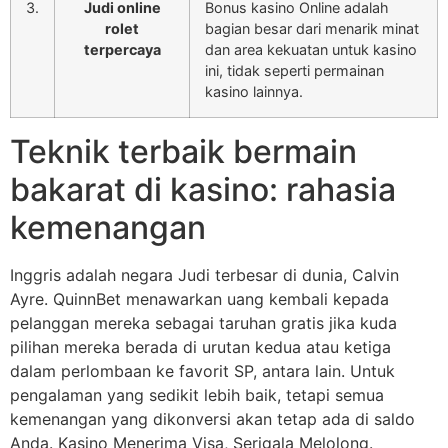
3.
Judi online
Bonus kasino Online adalah
rolet
bagian besar dari menarik minat
terpercaya
dan area kekuatan untuk kasino
ini, tidak seperti permainan
kasino lainnya.
Teknik terbaik bermain
bakarat di kasino: rahasia
kemenangan
Inggris adalah negara Judi terbesar di dunia, Calvin
Ayre. QuinnBet menawarkan uang kembali kepada
pelanggan mereka sebagai taruhan gratis jika kuda
pilihan mereka berada di urutan kedua atau ketiga
dalam perlombaan ke favorit SP, antara lain. Untuk
pengalaman yang sedikit lebih baik, tetapi semua
kemenangan yang dikonversi akan tetap ada di saldo
Anda. Kasino Menerima Visa, Serigala Melolong.